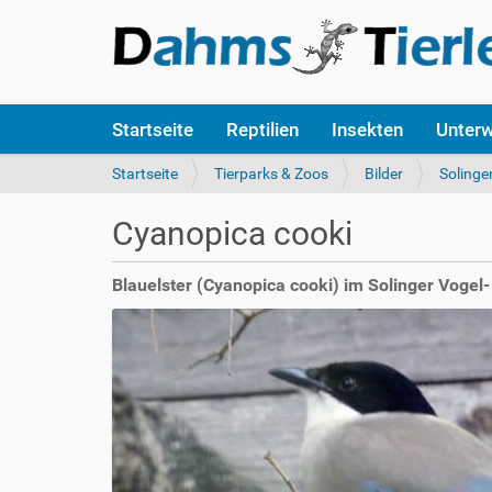
S
Startseite
Reptilien
Insekten
Unter
e
k
S
Startseite
Tierparks & Zoos
Bilder
Solinge
t
i
i
e
Cyanopica cooki
o
s
n
i
e
n
Blauelster (Cyanopica cooki) im Solinger Vogel-
n
d
h
i
e
r
: