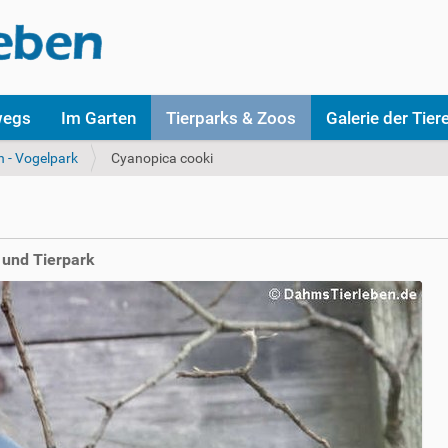
wegs
Im Garten
Tierparks & Zoos
Galerie der Tier
n - Vogelpark
Cyanopica cooki
 und Tierpark