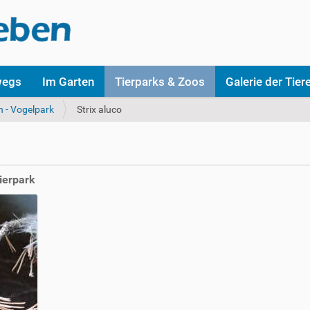
wegs
Im Garten
Tierparks & Zoos
Galerie der Tier
n - Vogelpark
Strix aluco
ierpark