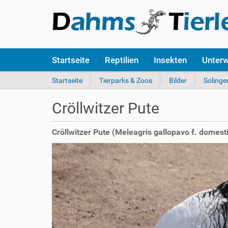
S
Startseite
Reptilien
Insekten
Unter
e
k
S
Startseite
Tierparks & Zoos
Bilder
Solinge
t
i
i
e
Cröllwitzer Pute
o
s
n
i
e
n
Cröllwitzer Pute (Meleagris gallopavo f. domest
n
d
h
i
e
r
: