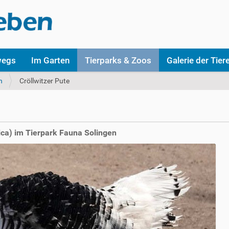
wegs
Im Garten
Tierparks & Zoos
Galerie der Tier
n
Cröllwitzer Pute
ica) im Tierpark Fauna Solingen