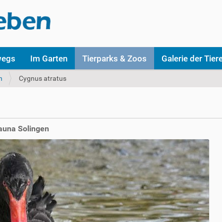
wegs
Im Garten
Tierparks & Zoos
Galerie der Tier
n
Cygnus atratus
auna Solingen