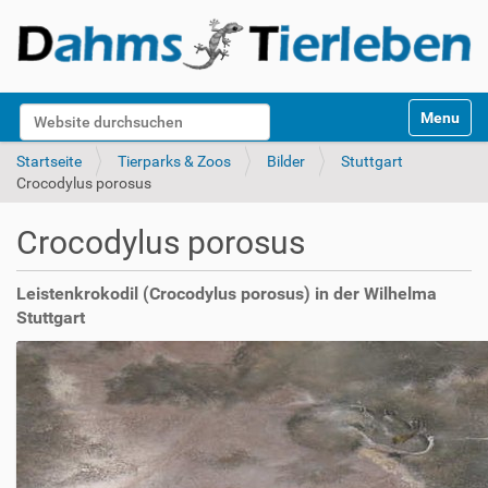
S
Website durchsuchen
Toggle na
e
k
Erweiterte Suche…
Startseite
Tierparks & Zoos
Bilder
Stuttgart
t
Crocodylus porosus
i
o
Crocodylus porosus
n
e
n
Leistenkrokodil (Crocodylus porosus) in der Wilhelma
Stuttgart