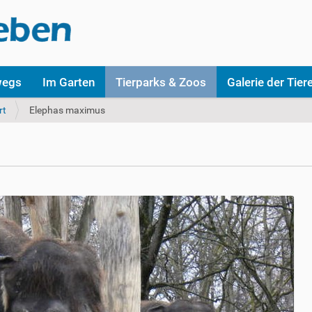
wegs
Im Garten
Tierparks & Zoos
Galerie der Tier
rt
Elephas maximus