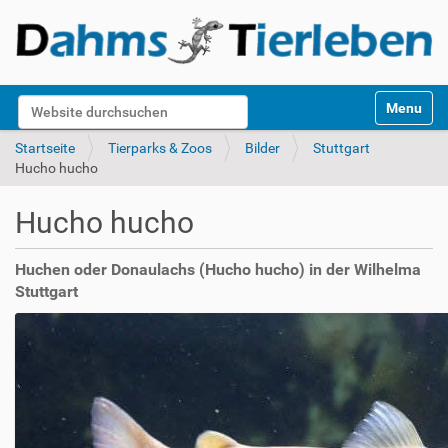
S
Website durchsuchen
Toggle na
e
k
Erweiterte Suche…
Startseite
Tierparks & Zoos
Bilder
Stuttgart
t
Hucho hucho
i
o
Hucho hucho
n
e
n
Huchen oder Donaulachs (Hucho hucho) in der Wilhelma
Stuttgart