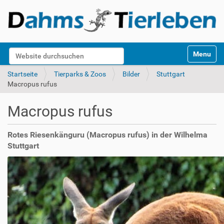
S
Website durchsuchen
Toggle na
e
k
Erweiterte Suche…
Startseite
Tierparks & Zoos
Bilder
Stuttgart
t
Macropus rufus
i
o
Macropus rufus
n
e
n
Rotes Riesenkänguru (Macropus rufus) in der Wilhelma
Stuttgart