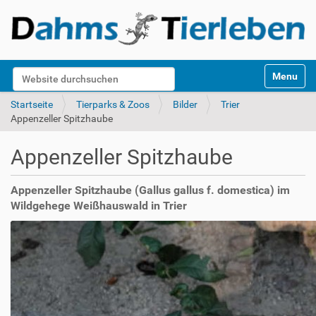
S
Website durchsuchen
Toggle na
e
k
Erweiterte Suche…
Startseite
Tierparks & Zoos
Bilder
Trier
t
Appenzeller Spitzhaube
i
o
Appenzeller Spitzhaube
n
e
n
Appenzeller Spitzhaube (Gallus gallus f. domestica) im
Wildgehege Weißhauswald in Trier