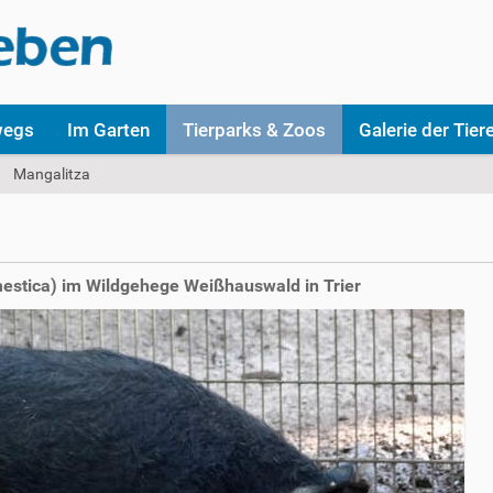
wegs
Im Garten
Tierparks & Zoos
Galerie der Tier
Mangalitza
mestica) im Wildgehege Weißhauswald in Trier