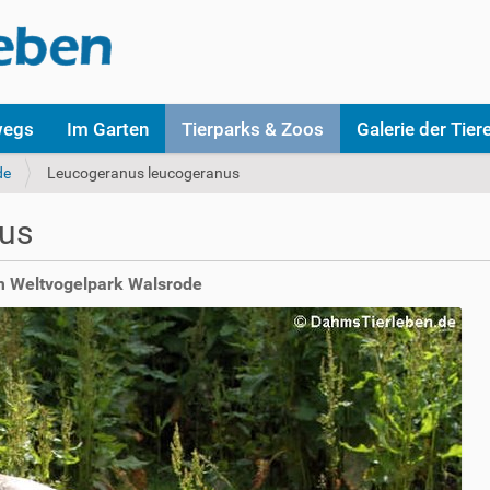
wegs
Im Garten
Tierparks & Zoos
Galerie der Tier
de
Leucogeranus leucogeranus
us
m Weltvogelpark Walsrode