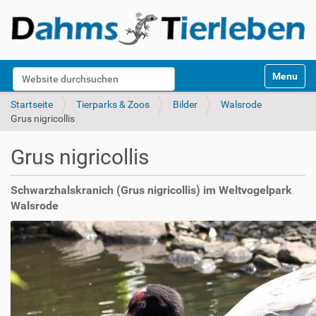
S
Website durchsuchen
Toggle na
e
k
Erweiterte Suche…
Startseite
Tierparks & Zoos
Bilder
Walsrode
t
Grus nigricollis
i
o
Grus nigricollis
n
e
n
Schwarzhalskranich (Grus nigricollis) im Weltvogelpark
Walsrode