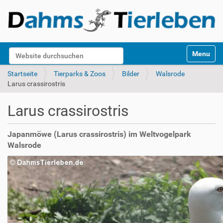
S
Website durchsuchen
Toggle na
e
k
Erweiterte Suche…
Startseite
Tierparks & Zoos
Bilder
Walsrode
t
Larus crassirostris
i
o
Larus crassirostris
n
e
n
Japanmöwe (Larus crassirostris) im Weltvogelpark
Walsrode