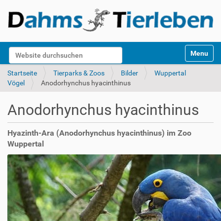
S
Website durchsuchen
Toggle na
e
k
Erweiterte Suche…
Startseite
Tierparks & Zoos
Bilder
Wuppertal
t
Vögel
Anodorhynchus hyacinthinus
i
o
Anodorhynchus hyacinthinus
n
e
n
Hyazinth-Ara (Anodorhynchus hyacinthinus) im Zoo
Wuppertal