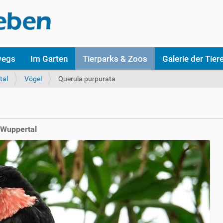
wegs
Im Garten
Tierparks & Zoos
Galerie der Tier
tal
Vögel
Querula purpurata
 Wuppertal