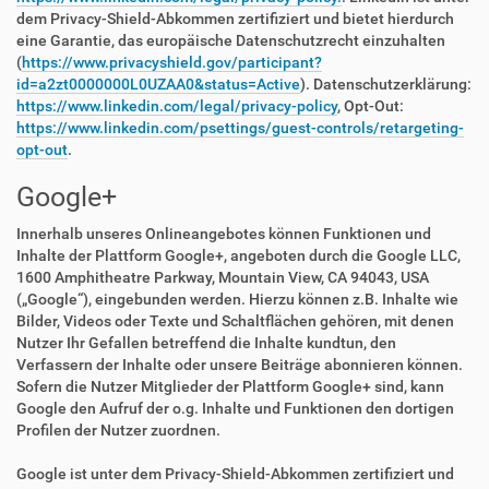
dem Privacy-Shield-Abkommen zertifiziert und bietet hierdurch
eine Garantie, das europäische Datenschutzrecht einzuhalten
(
https://www.privacyshield.gov/participant?
id=a2zt0000000L0UZAA0&status=Active
). Datenschutzerklärung:
https://www.linkedin.com/legal/privacy-policy
, Opt-Out:
https://www.linkedin.com/psettings/guest-controls/retargeting-
opt-out
.
Google+
Innerhalb unseres Onlineangebotes können Funktionen und
Inhalte der Plattform Google+, angeboten durch die Google LLC,
1600 Amphitheatre Parkway, Mountain View, CA 94043, USA
(„Google“), eingebunden werden. Hierzu können z.B. Inhalte wie
Bilder, Videos oder Texte und Schaltflächen gehören, mit denen
Nutzer Ihr Gefallen betreffend die Inhalte kundtun, den
Verfassern der Inhalte oder unsere Beiträge abonnieren können.
Sofern die Nutzer Mitglieder der Plattform Google+ sind, kann
Google den Aufruf der o.g. Inhalte und Funktionen den dortigen
Profilen der Nutzer zuordnen.
Google ist unter dem Privacy-Shield-Abkommen zertifiziert und