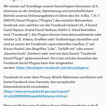
Wir nutzen auf Grundlage unserer berechtigten Interessen (d.h.
Interesse an der Analyse, Optimierung und wirtschaftlichem
Betrieb unseres Onlineangebotes im Sinne des Art. 6 Abs. 1 lit. f.
DSGVO) Social Plugins ("Plugins") des sozialen Netzwerkes
facebook.com, welches von der Facebook Ireland Ltd., 4 Grand
Canal Square, Grand Canal Harbour, Dublin 2, Irland betrieben
wird ("Facebook"). Die Plugins können Interaktionselemente oder
Inhalte (z.B. Videos, Grafiken oder Textbeiträge) darstellen und
sind an einem der Facebook Logos erkennbar (weißes „f“ auf
blauer Kachel, den Begriffen "Like", "Gefällt mir" oder einem
„Daumen hoch“-Zeichen) oder sind mit dem Zusatz "Facebook
Social Plugin" gekennzeichnet. Die Liste und das Aussehen der
Facebook Social Plugins kann hier eingesehen
werden:
https://developers.facebook.com/docs/plugins/
.
Facebook ist unter dem Privacy-Shield-Abkommen zertifiziert und
bietet hierdurch eine Garantie, das europäische
Datenschutzrecht einzuhalten
(
https://www.privacyshield.gov/participant?
id=a2zt0000000GnywAAC&status=Active
).
Wenn ein Nutzer eine Funktion dieses Onlineangebotes aufruft,