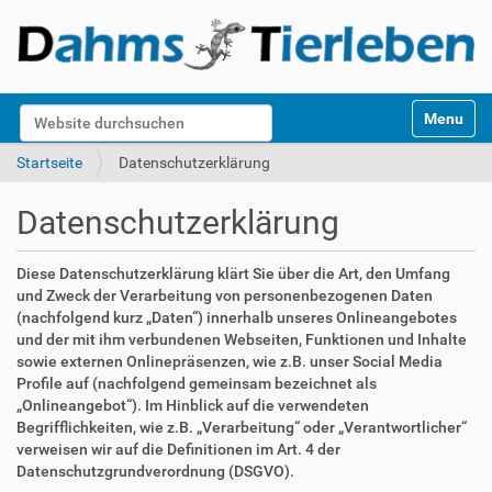
S
Website durchsuchen
Toggle na
e
k
Erweiterte Suche…
Startseite
Datenschutzerklärung
t
i
Datenschutzerklärung
o
n
e
Diese Datenschutzerklärung klärt Sie über die Art, den Umfang
n
und Zweck der Verarbeitung von personenbezogenen Daten
(nachfolgend kurz „Daten“) innerhalb unseres Onlineangebotes
und der mit ihm verbundenen Webseiten, Funktionen und Inhalte
sowie externen Onlinepräsenzen, wie z.B. unser Social Media
Profile auf (nachfolgend gemeinsam bezeichnet als
„Onlineangebot“). Im Hinblick auf die verwendeten
Begrifflichkeiten, wie z.B. „Verarbeitung“ oder „Verantwortlicher“
verweisen wir auf die Definitionen im Art. 4 der
Datenschutzgrundverordnung (DSGVO).