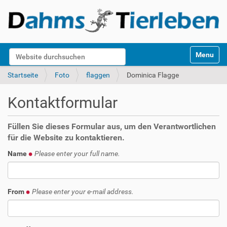
S
Website durchsuchen
Toggle na
e
k
Erweiterte Suche…
Startseite
Foto
flaggen
Dominica Flagge
t
i
Kontaktformular
o
n
e
Füllen Sie dieses Formular aus, um den Verantwortlichen
n
für die Website zu kontaktieren.
Name
Please enter your full name.
From
Please enter your e-mail address.