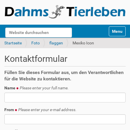
S
Website durchsuchen
Toggle na
e
k
Erweiterte Suche…
Startseite
Foto
flaggen
Mexiko Icon
t
i
Kontaktformular
o
n
e
Füllen Sie dieses Formular aus, um den Verantwortlichen
n
für die Website zu kontaktieren.
Name
Please enter your full name.
From
Please enter your e-mail address.