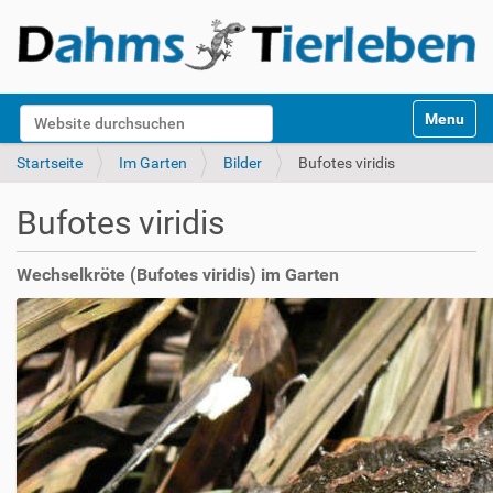
S
Website durchsuchen
Toggle na
e
k
Erweiterte Suche…
Startseite
Im Garten
Bilder
Bufotes viridis
t
i
Bufotes viridis
o
n
e
Wechselkröte (Bufotes viridis) im Garten
n