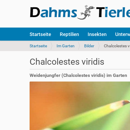
S
Startseite
Reptilien
Insekten
Unter
e
k
S
Startseite
Im Garten
Bilder
Chalcolestes vi
t
i
i
e
Chalcolestes viridis
o
s
n
i
e
n
Weidenjungfer (Chalcolestes viridis) im Garten
n
d
h
i
e
r
: