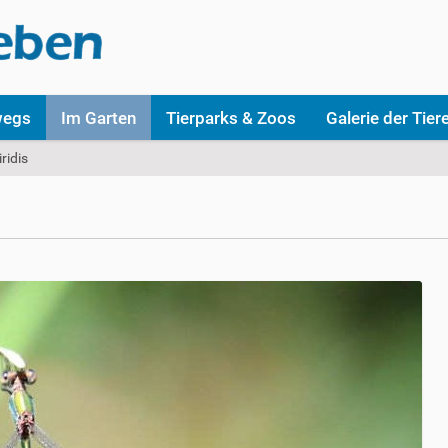
wegs
Im Garten
Tierparks & Zoos
Galerie der Tier
ridis