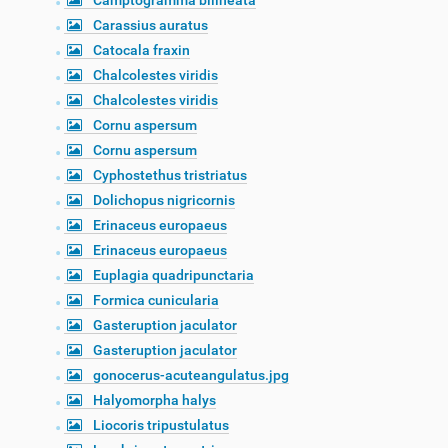
Camptogramma bilineata
Carassius auratus
Catocala fraxin
Chalcolestes viridis
Chalcolestes viridis
Cornu aspersum
Cornu aspersum
Cyphostethus tristriatus
Dolichopus nigricornis
Erinaceus europaeus
Erinaceus europaeus
Euplagia quadripunctaria
Formica cunicularia
Gasteruption jaculator
Gasteruption jaculator
gonocerus-acuteangulatus.jpg
Halyomorpha halys
Liocoris tripustulatus