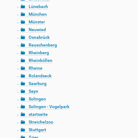
Lünebach
München
Münster
Neuwied
Osnabrück
Reuschenberg
Rheinberg
Rheinböllen
Rheine
Rolandseck
Saarburg
Sayn
Solingen
Solingen - Vogelpark
startseite
Streichelzoo
Stuttgart
Trier