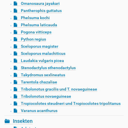
Omanosaura jayakari
Pantherophis guttatus
Phelsuma kochi
Phelsuma laticauda
Pogona vitticeps
Python regius
Sceloporus magister
Sceloporus malachiticus
Laudakia vulgaris picea
Stenodactylus sthenodactylus
Takydromus sexlineatus
Tarentola chazaliae
Tribolonotus gracilis und T. novaeguineae
Tribolonotus novaeguineae
Tropiocolotes steudneri und Tropiocolotes tripolitanus
Varanus acanthurus
Insekten