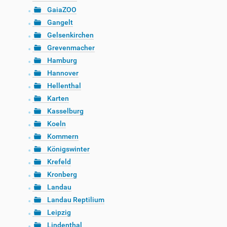
GaiaZOO
Gangelt
Gelsenkirchen
Grevenmacher
Hamburg
Hannover
Hellenthal
Karten
Kasselburg
Koeln
Kommern
Königswinter
Krefeld
Kronberg
Landau
Landau Reptilium
Leipzig
Lindenthal