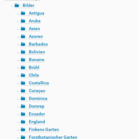
Bilder
Antigua
Aruba
Asien
Azoren
Barbados
Bolivien
Bonaire
Brühl
Chile
CostaRica
Curaçao
Dominica
Domrep
Ecuador
England
Finkens Garten
Forstbotanischer Garten