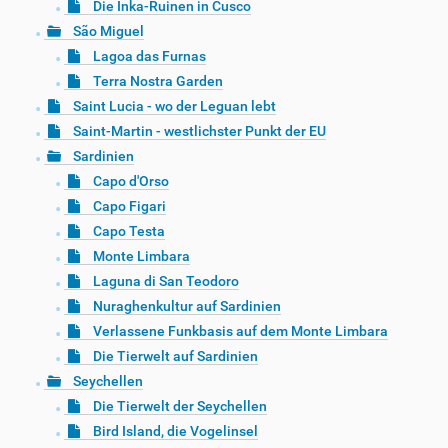
Die Inka-Ruinen in Cusco
São Miguel
Lagoa das Furnas
Terra Nostra Garden
Saint Lucia - wo der Leguan lebt
Saint-Martin - westlichster Punkt der EU
Sardinien
Capo d'Orso
Capo Figari
Capo Testa
Monte Limbara
Laguna di San Teodoro
Nuraghenkultur auf Sardinien
Verlassene Funkbasis auf dem Monte Limbara
Die Tierwelt auf Sardinien
Seychellen
Die Tierwelt der Seychellen
Bird Island, die Vogelinsel