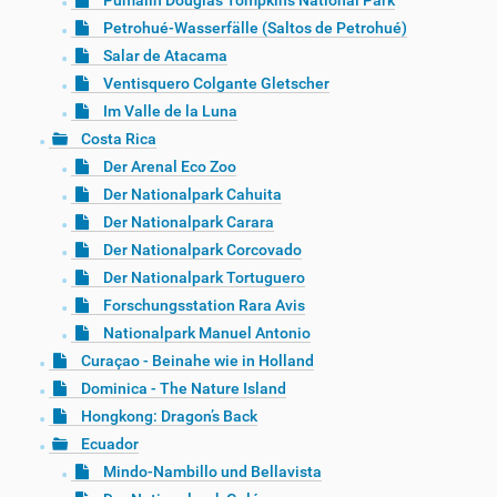
Pumalín Douglas Tompkins National Park
Petrohué-Wasserfälle (Saltos de Petrohué)
Salar de Atacama
Ventisquero Colgante Gletscher
Im Valle de la Luna
Costa Rica
Der Arenal Eco Zoo
Der Nationalpark Cahuita
Der Nationalpark Carara
Der Nationalpark Corcovado
Der Nationalpark Tortuguero
Forschungsstation Rara Avis
Nationalpark Manuel Antonio
Curaçao - Beinahe wie in Holland
Dominica - The Nature Island
Hongkong: Dragon’s Back
Ecuador
Mindo-Nambillo und Bellavista