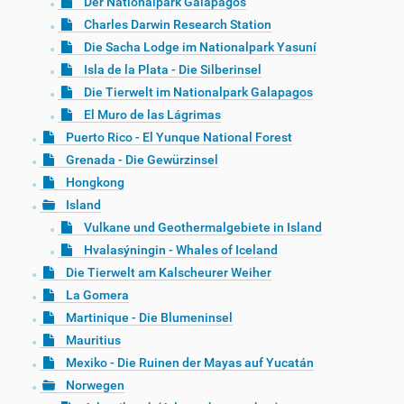
Der Nationalpark Galápagos
Charles Darwin Research Station
Die Sacha Lodge im Nationalpark Yasuní
Isla de la Plata - Die Silberinsel
Die Tierwelt im Nationalpark Galapagos
El Muro de las Lágrimas
Puerto Rico - El Yunque National Forest
Grenada - Die Gewürzinsel
Hongkong
Island
Vulkane und Geothermalgebiete in Island
Hvalasýningin - Whales of Iceland
Die Tierwelt am Kalscheurer Weiher
La Gomera
Martinique - Die Blumeninsel
Mauritius
Mexiko - Die Ruinen der Mayas auf Yucatán
Norwegen