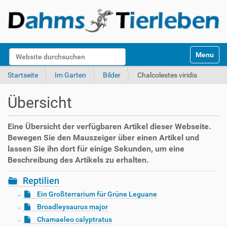
S
Website durchsuchen
Toggle na
e
k
Erweiterte Suche…
Startseite
Im Garten
Bilder
Chalcolestes viridis
t
i
Übersicht
o
n
e
Eine Übersicht der verfügbaren Artikel dieser Webseite.
n
Bewegen Sie den Mauszeiger über einen Artikel und
lassen Sie ihn dort für einige Sekunden, um eine
Beschreibung des Artikels zu erhalten.
Reptilien
Ein Großterrarium für Grüne Leguane
Broadleysaurus major
Chamaeleo calyptratus