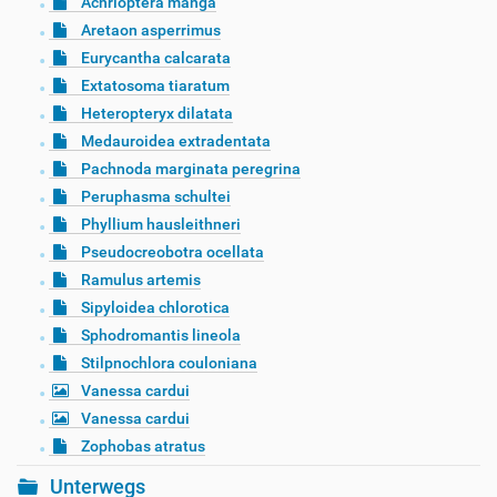
Achrioptera manga
Aretaon asperrimus
Eurycantha calcarata
Extatosoma tiaratum
Heteropteryx dilatata
Medauroidea extradentata
Pachnoda marginata peregrina
Peruphasma schultei
Phyllium hausleithneri
Pseudocreobotra ocellata
Ramulus artemis
Sipyloidea chlorotica
Sphodromantis lineola
Stilpnochlora couloniana
Vanessa cardui
Vanessa cardui
Zophobas atratus
Unterwegs