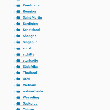
PuertoRico
Reunion
Saint Martin
Sardinien
Schottland
Shanghai
Singapur
sonst
st_kitts
startseite
Südafrika
Thailand
USVI
Vietnam
wahnerheide
Wesseling
Südkorea
Taiwan