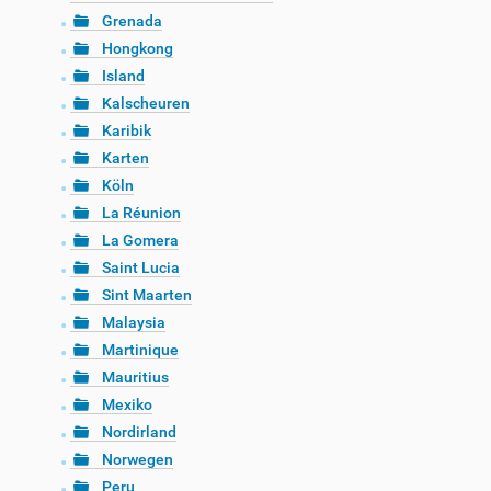
Grenada
Hongkong
Island
Kalscheuren
Karibik
Karten
Köln
La Réunion
La Gomera
Saint Lucia
Sint Maarten
Malaysia
Martinique
Mauritius
Mexiko
Nordirland
Norwegen
Peru