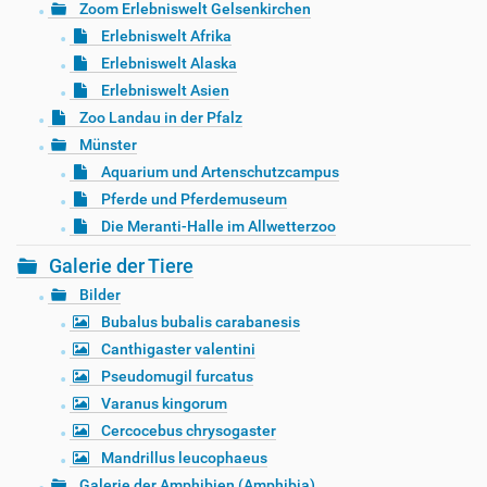
Zoom Erlebniswelt Gelsenkirchen
Erlebniswelt Afrika
Erlebniswelt Alaska
Erlebniswelt Asien
Zoo Landau in der Pfalz
Münster
Aquarium und Artenschutzcampus
Pferde und Pferdemuseum
Die Meranti-Halle im Allwetterzoo
Galerie der Tiere
Bilder
Bubalus bubalis carabanesis
Canthigaster valentini
Pseudomugil furcatus
Varanus kingorum
Cercocebus chrysogaster
Mandrillus leucophaeus
Galerie der Amphibien (Amphibia)