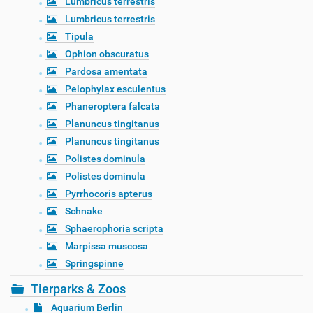
Lumbricus terrestris
Lumbricus terrestris
Tipula
Ophion obscuratus
Pardosa amentata
Pelophylax esculentus
Phaneroptera falcata
Planuncus tingitanus
Planuncus tingitanus
Polistes dominula
Polistes dominula
Pyrrhocoris apterus
Schnake
Sphaerophoria scripta
Marpissa muscosa
Springspinne
Tierparks & Zoos
Aquarium Berlin