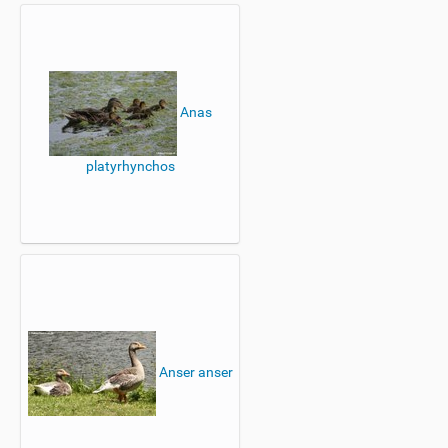
Anas
platyrhynchos
Anser anser