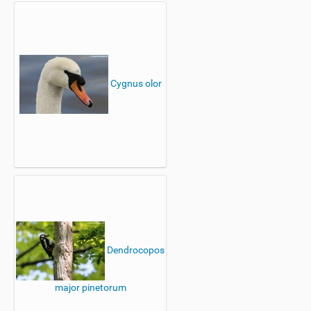
Cygnus olor
Dendrocopos
major pinetorum