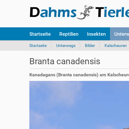
S
Startseite
Reptilien
Insekten
Unter
e
k
S
Startseite
Unterwegs
Bilder
Kalscheuren
t
i
i
e
Branta canadensis
o
s
n
i
e
n
Kanadagans (Branta canadensis) am Kalscheure
n
d
h
i
e
r
: