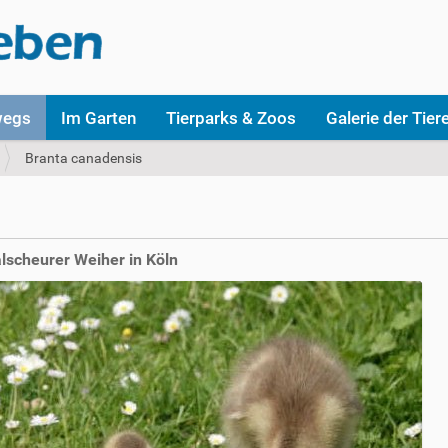
wegs
Im Garten
Tierparks & Zoos
Galerie der Tier
Branta canadensis
scheurer Weiher in Köln