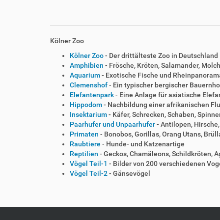
Kölner Zoo
Kölner Zoo
- Der drittälteste Zoo in Deutschland
Amphibien
- Frösche, Kröten, Salamander, Molc
Aquarium
- Exotische Fische und Rheinpanoram
Clemenshof
- Ein typischer bergischer Bauernho
Elefantenpark
- Eine Anlage für asiatische Elef
Hippodom
- Nachbildung einer afrikanischen Fl
Insektarium
- Käfer, Schrecken, Schaben, Spinne
Paarhufer und Unpaarhufer
- Antilopen, Hirsche
Primaten
- Bonobos, Gorillas, Orang Utans, Brü
Raubtiere
- Hunde- und Katzenartige
Reptilien
- Geckos, Chamäleons, Schildkröten,
Vögel Teil-1
- Bilder von 200 verschiedenen Vog
Vögel Teil-2
- Gänsevögel