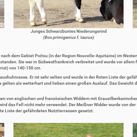
Junges Schwarzbuntes Niederungsrind
(Bos primigenius f. taurus)
e nach dem Gebiet Poitou (in der Region Nouvelle-Aquitaine) im Westen 
standen. Sie war in Südwestfrankreich verbreitet und wurde vor allem f
rist) von 140-150 cm.
aushuhnrasse. Er ist sehr selten und wurde in der Roten Liste der gefä
e gelten als wetterhart und lieben einen großen Auslauf. Das Gewicht 
 von englischen und französischen Widdern mit Grausilberkaninchen i
 wird das Fell nicht mehr verwendet. Der Meißner Widder wurde von der 
te Liste der gefährdeten Nutztierrassen gesetzt.