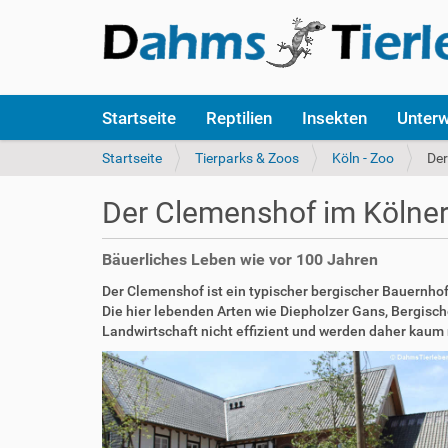
S
Startseite
Reptilien
Insekten
Unter
e
k
S
Startseite
Tierparks & Zoos
Köln - Zoo
Der
t
i
i
e
Der Clemenshof im Kölne
o
s
n
i
e
n
Bäuerliches Leben wie vor 100 Jahren
n
d
Der Clemenshof ist ein typischer bergischer Bauernhof
h
Die hier lebenden Arten wie Diepholzer Gans, Bergis
i
Landwirtschaft nicht effizient und werden daher kaum
e
r
: