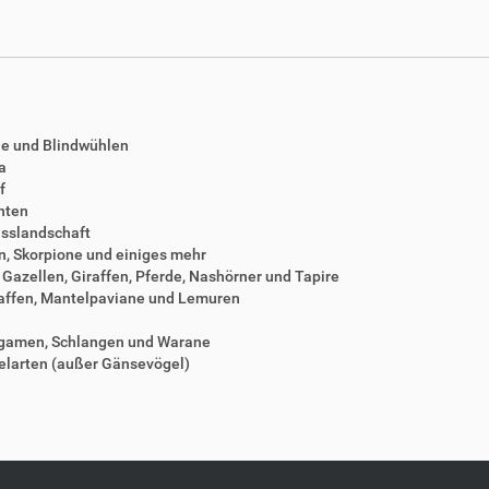
he und Blindwühlen
a
f
anten
usslandschaft
n, Skorpione und einiges mehr
, Gazellen, Giraffen, Pferde, Nashörner und Tapire
llaffen, Mantelpaviane und Lemuren
 Agamen, Schlangen und Warane
elarten (außer Gänsevögel)