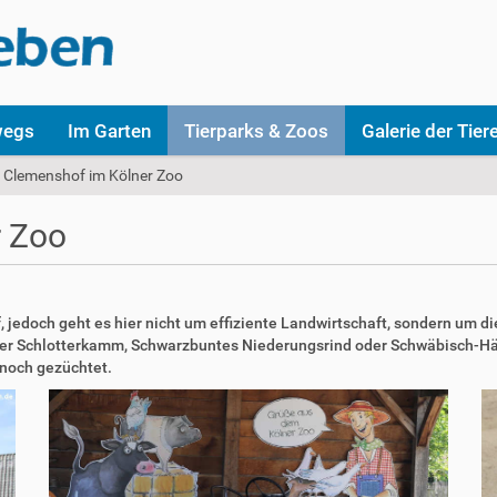
wegs
Im Garten
Tierparks & Zoos
Galerie der Tier
 Clemenshof im Kölner Zoo
r Zoo
, jedoch geht es hier nicht um effiziente Landwirtschaft, sondern um d
cher Schlotterkamm, Schwarzbuntes Niederungsrind oder Schwäbisch-Hä
 noch gezüchtet.