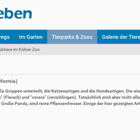
wegs
Im Garten
Tierparks & Zoos
Galerie der Tier
btiere im Kölner Zoo
iformia)
ße Gruppen unterteilt, die Katzenartigen und die Hundeartigen. Die wi
(Fleisch) und "vorare" (verschlingen). Tatsächlich sind aber nicht alle
r Große Panda, sind reine Pflanzenfresser. Einige der hier gezeigten Art