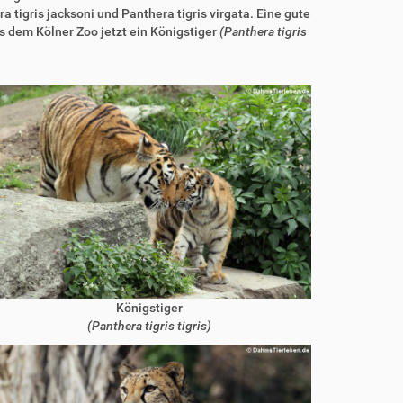
a tigris jacksoni und Panthera tigris virgata. Eine gute
us dem Kölner Zoo jetzt ein Königstiger
(Panthera tigris
Königstiger
(Panthera tigris tigris)