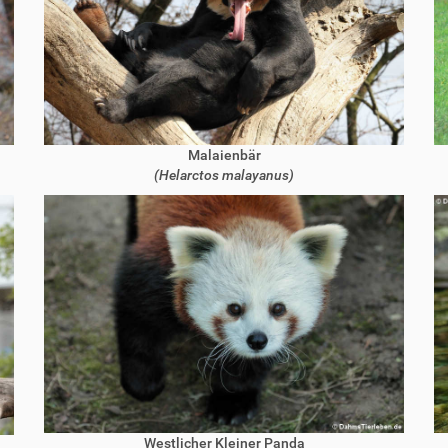
Malaienbär
(Helarctos malayanus)
Westlicher Kleiner Panda