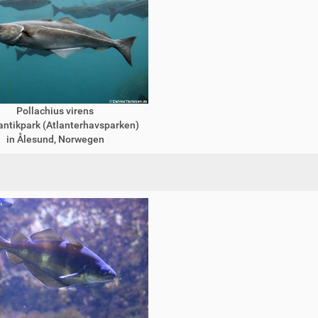
Pollachius virens
antikpark (Atlanterhavsparken)
in Ålesund, Norwegen