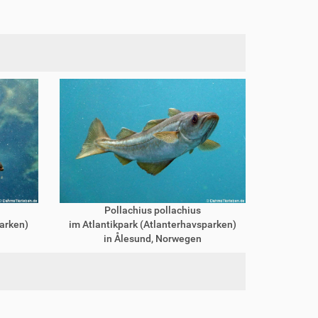
Pollachius pollachius
parken)
im Atlantikpark (Atlanterhavsparken)
in Ålesund, Norwegen