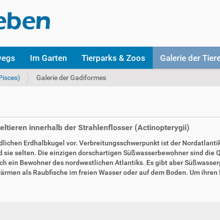
wegs
Im Garten
Tierparks & Zoos
Galerie der Tier
Pisces)
Galerie der Gadiformes
ltieren innerhalb der Strahlenflosser (Actinopterygii)
ichen Erdhalbkugel vor. Verbreitungsschwerpunkt ist der Nordatlantik.
 sie selten. Die einzigen dorschartigen Süßwasserbewohner sind die 
ich ein Bewohner des nordwestlichen Atlantiks. Es gibt aber Süßwasse
wärmen als Raubfische im freien Wasser oder auf dem Boden. Um ihren