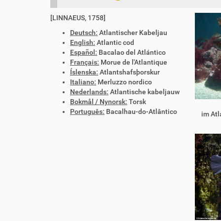
[LINNAEUS, 1758]
Deutsch:
Atlantischer Kabeljau
English:
Atlantic cod
Español:
Bacalao del Atlántico
Français:
Morue de l'Atlantique
Íslenska:
Atlantshafsþorskur
Italiano:
Merluzzo nordico
Nederlands:
Atlantische kabeljauw
Bokmål / Nynorsk:
Torsk
Português:
Bacalhau-do-Atlântico
im Atl