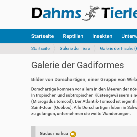
S
Startseite
Reptilien
Insekten
Unter
e
k
S
Startseite
Galerie der Tiere
Galerie der Fische (
t
i
i
e
Galerie der Gadiformes
o
s
n
i
e
n
Bilder von Dorschartigen, einer Gruppe von Wirbe
n
d
Dorschartige kommen vor allem in den Meeren der nördl
h
In tropischen und subtropischen Küstengewässern sind
i
(Microgadus tomcod). Der Atlantik-Tomcod ist eigentl
e
Saint-Jean (Québec). Alle Dorschartigen leben in Sch
r
zu gelangen, unternehmen sie weite Wanderungen.
:
Gadus morhua