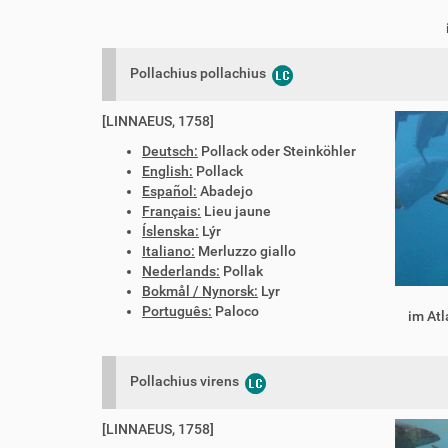
Pollachius pollachius
[LINNAEUS, 1758]
Deutsch:
Pollack oder Steinköhler
English:
Pollack
Español:
Abadejo
Français:
Lieu jaune
Íslenska:
Lýr
Italiano:
Merluzzo giallo
Nederlands:
Pollak
Bokmål / Nynorsk:
Lyr
Português:
Paloco
im Atl
Pollachius virens
[LINNAEUS, 1758]