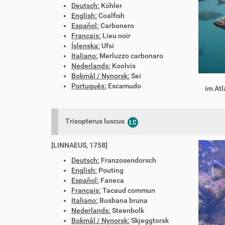
Deutsch:
Köhler
English:
Coalfish
Español:
Carbonero
Français:
Lieu noir
Íslenska:
Ufsi
Italiano:
Merluzzo carbonaro
Nederlands:
Koolvis
Bokmål / Nynorsk:
Sei
Português:
Escamudo
im Atl
Trisopterus luscus
[LINNAEUS, 1758]
Deutsch:
Franzosendorsch
English:
Pouting
Español:
Faneca
Français:
Tacaud commun
Italiano:
Busbana bruna
Nederlands:
Steenbolk
Bokmål / Nynorsk:
Skjeggtorsk