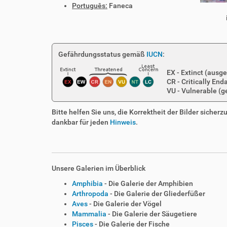
Português:
Faneca
Gefährdungsstatus gemäß
IUCN
:
EX - Extinct (ausge
CR - Critically En
VU - Vulnerable (g
Bitte helfen Sie uns, die Korrektheit der Bilder sicher
dankbar für jeden
Hinweis
.
Unsere Galerien im Überblick
Amphibia
- Die Galerie der Amphibien
Arthropoda
- Die Galerie der Gliederfüßer
Aves
- Die Galerie der Vögel
Mammalia
- Die Galerie der Säugetiere
Pisces
- Die Galerie der Fische