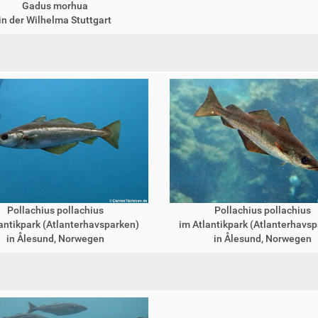
Gadus morhua
in der Wilhelma Stuttgart
Pollachius pollachius
Pollachius pollachius
antikpark (Atlanterhavsparken)
im Atlantikpark (Atlanterhavs
in Ålesund, Norwegen
in Ålesund, Norwegen