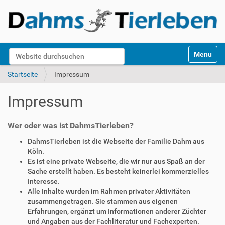
S
Website durchsuchen
Toggle na
e
k
Erweiterte Suche…
Startseite
Impressum
t
i
Impressum
o
n
e
Wer oder was ist DahmsTierleben?
n
DahmsTierleben ist die Webseite der Familie Dahm aus
Köln.
Es ist eine private Webseite, die wir nur aus Spaß an der
Sache erstellt haben. Es besteht keinerlei kommerzielles
Interesse.
Alle Inhalte wurden im Rahmen privater Aktivitäten
zusammengetragen. Sie stammen aus eigenen
Erfahrungen, ergänzt um Informationen anderer Züchter
und Angaben aus der Fachliteratur und Fachexperten.