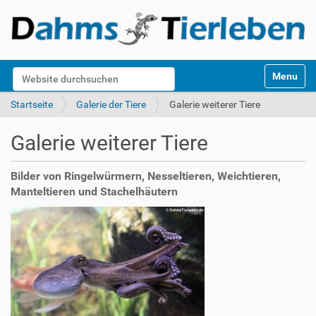
S
Website durchsuchen
Toggle na
e
k
Erweiterte Suche…
Startseite
Galerie der Tiere
Galerie weiterer Tiere
t
i
Galerie weiterer Tiere
o
n
e
Bilder von Ringelwürmern, Nesseltieren, Weichtieren,
n
Manteltieren und Stachelhäutern