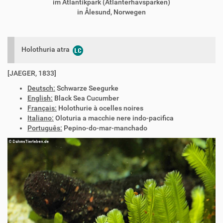
im Atlantikpark (Atlanterhavsparken)
in Ålesund, Norwegen
Holothuria atra
[JAEGER, 1833]
Deutsch:
Schwarze Seegurke
English:
Black Sea Cucumber
Français:
Holothurie à ocelles noires
Italiano:
Oloturia a macchie nere indo-pacifica
Português:
Pepino-do-mar-manchado