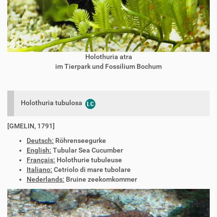
Holothuria atra
im Tierpark und Fossilium Bochum
Holothuria tubulosa
[GMELIN, 1791]
Deutsch:
Röhrenseegurke
English:
Tubular Sea Cucumber
Français:
Holothurie tubuleuse
Italiano:
Cetriolo di mare tubolare
Nederlands:
Bruine zeekomkommer