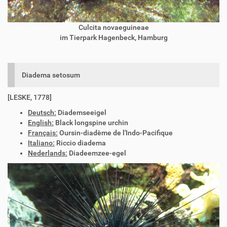
Culcita novaeguineae
im Tierpark Hagenbeck, Hamburg
Diadema setosum
[LESKE, 1778]
Deutsch:
Diademseeigel
English:
Black longspine urchin
Français:
Oursin-diadème de l'Indo-Pacifique
Italiano:
Riccio diadema
Nederlands:
Diadeemzee-egel