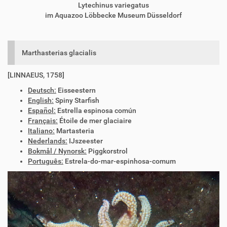
Lytechinus variegatus
im Aquazoo Löbbecke Museum Düsseldorf
Marthasterias glacialis
[LINNAEUS, 1758]
Deutsch:
Eisseestern
English:
Spiny Starfish
Español:
Estrella espinosa común
Français:
Étoile de mer glaciaire
Italiano:
Martasteria
Nederlands:
IJszeester
Bokmål / Nynorsk:
Piggkorstrol
Português:
Estrela-do-mar-espinhosa-comum