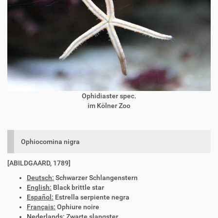
Ophidiaster spec.
im Kölner Zoo
Ophiocomina nigra
[ABILDGAARD, 1789]
Deutsch:
Schwarzer Schlangenstern
English:
Black brittle star
Español:
Estrella serpiente negra
Français:
Ophiure noire
Nederlands:
Zwarte slangster