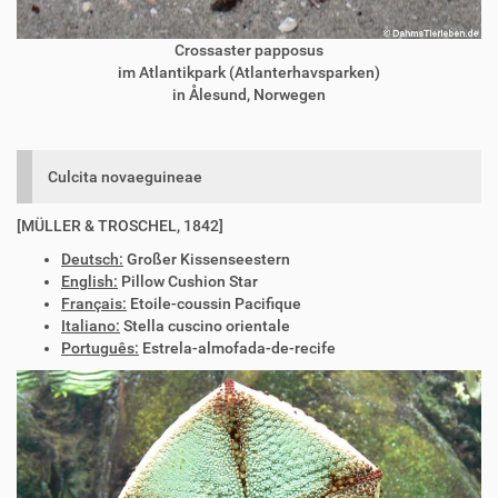
Crossaster papposus
im Atlantikpark (Atlanterhavsparken)
in Ålesund, Norwegen
Culcita novaeguineae
[MÜLLER & TROSCHEL, 1842]
Deutsch:
Großer Kissenseestern
English:
Pillow Cushion Star
Français:
Etoile-coussin Pacifique
Italiano:
Stella cuscino orientale
Português:
Estrela-almofada-de-recife