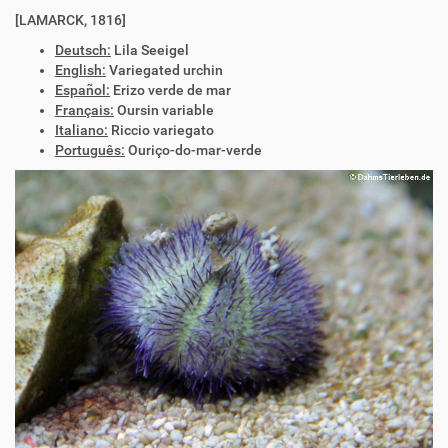
[LAMARCK, 1816]
Deutsch:
Lila Seeigel
English:
Variegated urchin
Español:
Erizo verde de mar
Français:
Oursin variable
Italiano:
Riccio variegato
Português:
Ouriço-do-mar-verde