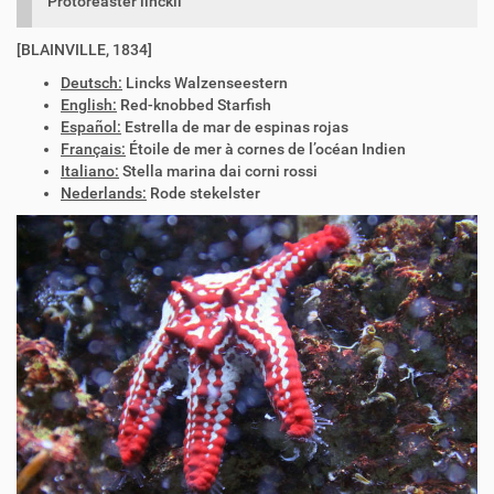
Protoreaster linckii
[BLAINVILLE, 1834]
Deutsch:
Lincks Walzenseestern
English:
Red-knobbed Starfish
Español:
Estrella de mar de espinas rojas
Français:
Étoile de mer à cornes de l’océan Indien
Italiano:
Stella marina dai corni rossi
Nederlands:
Rode stekelster