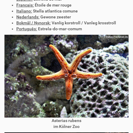
Français:
Étoile de mer rouge
Italiano:
Stella atlantica comune
Nederlands:
Gewone zeester
Bokmål / Nynorsk:
Vanlig korstroll / Vanleg krosstroll
Português:
Estrela-do-mar-comum
Asterias rubens
im Kölner Zoo