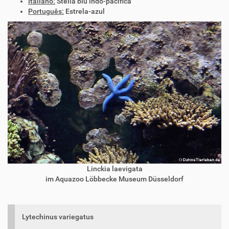
Italiano:
Stella blu indo-pacifica
Português:
Estrela-azul
Linckia laevigata
im Aquazoo Löbbecke Museum Düsseldorf
Lytechinus variegatus