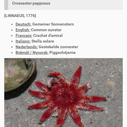
Crossaster papposus
[LINNAEUS, 1776]
Deutsch:
Gemeiner Sonnenstern
English:
Common sunstar
Français:
Crachat d'amiral
Italiano:
Stella solare
Nederlands:
Gestekelde zonnester
Bokmål / Nynorsk:
Piggsolstjerne