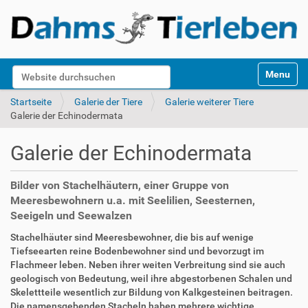
S
Website durchsuchen
Toggle na
e
k
Erweiterte Suche…
Startseite
Galerie der Tiere
Galerie weiterer Tiere
t
Galerie der Echinodermata
i
o
Galerie der Echinodermata
n
e
n
Bilder von Stachelhäutern, einer Gruppe von
Meeresbewohnern u.a. mit Seelilien, Seesternen,
Seeigeln und Seewalzen
Stachelhäuter sind Meeresbewohner, die bis auf wenige
Tiefseearten reine Bodenbewohner sind und bevorzugt im
Flachmeer leben. Neben ihrer weiten Verbreitung sind sie auch
geologisch von Bedeutung, weil ihre abgestorbenen Schalen und
Skelettteile wesentlich zur Bildung von Kalkgesteinen beitragen.
Die namensgebenden Stacheln haben mehrere wichtige