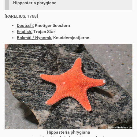
Hippasteria phrygiana
[PARELIUS, 1768]
Deutsch:
Knotiger Seestern
English:
Trojan Star
Bokmål / Nynorsk:
Knuddersjøstjerne
Hippasteria phrygiana