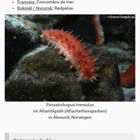
Français:
Concombre de mer
Bokmål / Nynorsk:
Rødpølse
Parastichopus tremulus
im Atlantikpark (Atlanterhavsparken)
in Ålesund, Norwegen