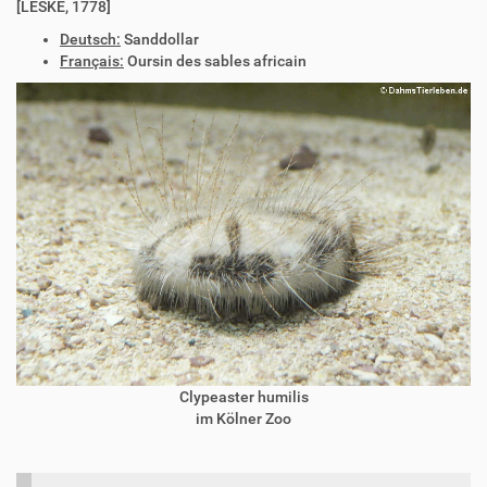
[LESKE, 1778]
Deutsch:
Sanddollar
Français:
Oursin des sables africain
Clypeaster humilis
im Kölner Zoo