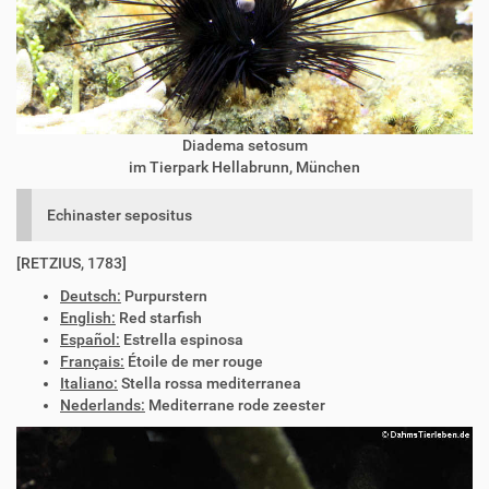
Diadema setosum
im Tierpark Hellabrunn, München
Echinaster sepositus
[RETZIUS, 1783]
Deutsch:
Purpurstern
English:
Red starfish
Español:
Estrella espinosa
Français:
Étoile de mer rouge
Italiano:
Stella rossa mediterranea
Nederlands:
Mediterrane rode zeester