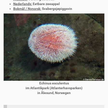
Nederlands:
Eetbare zeeappel
Bokmål / Nynorsk:
Svabergsjøpiggsvin
Echinus esculentus
im Atlantikpark (Atlanterhavsparken)
in Ålesund, Norwegen