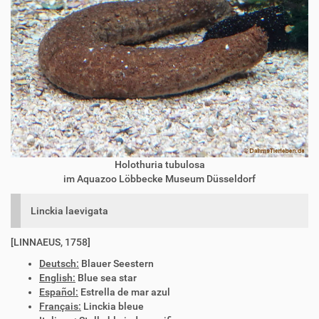
Holothuria tubulosa
im Aquazoo Löbbecke Museum Düsseldorf
Linckia laevigata
[LINNAEUS, 1758]
Deutsch:
Blauer Seestern
English:
Blue sea star
Español:
Estrella de mar azul
Français:
Linckia bleue