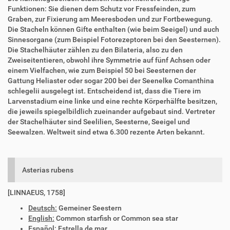
Funktionen: Sie dienen dem Schutz vor Fressfeinden, zum
Graben, zur Fixierung am Meeresboden und zur Fortbewegung.
Die Stacheln können Gifte enthalten (wie beim Seeigel) und auch
Sinnesorgane (zum Beispiel Fotorezeptoren bei den Seesternen).
Die Stachelhäuter zählen zu den Bilateria, also zu den
Zweiseitentieren, obwohl ihre Symmetrie auf fünf Achsen oder
einem Vielfachen, wie zum Beispiel 50 bei Seesternen der
Gattung Heliaster oder sogar 200 bei der Seenelke Comanthina
schlegelii ausgelegt ist. Entscheidend ist, dass die Tiere im
Larvenstadium eine linke und eine rechte Körperhälfte besitzen,
die jeweils spiegelbildlich zueinander aufgebaut sind. Vertreter
der Stachelhäuter sind Seelilien, Seesterne, Seeigel und
Seewalzen. Weltweit sind etwa 6.300 rezente Arten bekannt.
Asterias rubens
[LINNAEUS, 1758]
Deutsch:
Gemeiner Seestern
English:
Common starfish or Common sea star
Español:
Estrella de mar