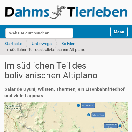
S
Website durchsuchen
Toggle na
e
k
Erweiterte Suche…
Startseite
Unterwegs
Bolivien
t
Im südlichen Teil des bolivianischen Altiplano
i
o
Im südlichen Teil des
n
e
bolivianischen Altiplano
n
Salar de Uyuni, Wüsten, Thermen, ein Eisenbahnfriedhof
und viele Lagunas