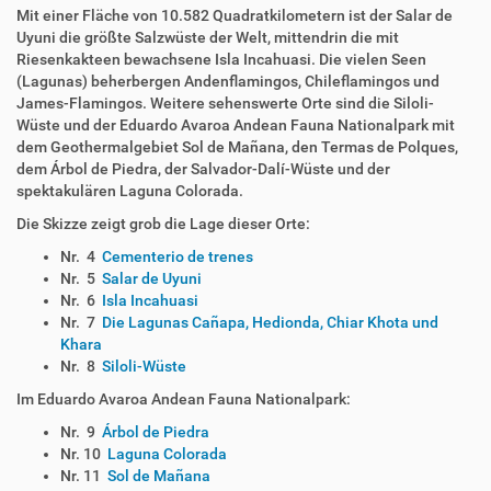
Mit einer Fläche von 10.582 Quadratkilometern ist der Salar de
Uyuni die größte Salzwüste der Welt, mittendrin die mit
Riesenkakteen bewachsene Isla Incahuasi. Die vielen Seen
(Lagunas) beherbergen Andenflamingos, Chileflamingos und
James-Flamingos. Weitere sehenswerte Orte sind die Siloli-
Wüste und der Eduardo Avaroa Andean Fauna Nationalpark mit
dem Geothermalgebiet Sol de Mañana, den Termas de Polques,
dem Árbol de Piedra, der Salvador-Dalí-Wüste und der
spektakulären Laguna Colorada.
Die Skizze zeigt grob die Lage dieser Orte:
Nr. 4
Cementerio de trenes
Nr. 5
Salar de Uyuni
Nr. 6
Isla Incahuasi
Nr. 7
Die Lagunas Cañapa, Hedionda, Chiar Khota und
Khara
Nr. 8
Siloli-Wüste
Im Eduardo Avaroa Andean Fauna Nationalpark:
Nr. 9
Árbol de Piedra
Nr. 10
Laguna Colorada
Nr. 11
Sol de Mañana