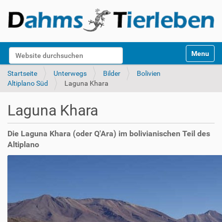
S
Website durchsuchen
Toggle na
e
k
Erweiterte Suche…
Startseite
Unterwegs
Bilder
Bolivien
t
Altiplano Süd
Laguna Khara
i
o
Laguna Khara
n
e
n
Die Laguna Khara (oder Q'Ara) im bolivianischen Teil des
Altiplano