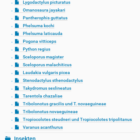
Lygodactylus picturatus
Omanosaura jayakari
Pantherophis guttatus
Phelsuma kochi
Phelsuma laticauda
Pogona vitticeps
Python regius
Sceloporus magister
Sceloporus malachiticus
Laudakia vulgaris picea
Stenodactylus sthenodactylus
Takydromus sexlineatus
Tarentola chazaliae
Tribolonotus gracilis und T. novaeguineae
Tribolonotus novaeguineae
Tropiocolotes steudneri und Tropiocolotes tripolitanus
Varanus acanthurus
Insekten