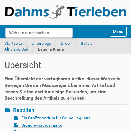
S
Website durchsuchen
Toggle na
e
k
Erweiterte Suche…
Startseite
Unterwegs
Bilder
Bolivien
t
Altiplano Süd
Laguna Khara
i
o
Übersicht
n
e
n
Eine Übersicht der verfügbaren Artikel dieser Webseite.
Bewegen Sie den Mauszeiger über einen Artikel und
lassen Sie ihn dort für einige Sekunden, um eine
Beschreibung des Artikels zu erhalten.
Reptilien
Ein Großterrarium für Grüne Leguane
Broadleysaurus major