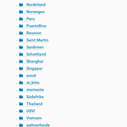
Nordirland
Norwegen
Peru
PuertoRico
Reunion
Saint Martin
Sardinien
Schottland
Shanghai
Singapur
sonst
st_kitts
startseite
Südafrika
Thailand
USVI
Vietnam
wahnerheide