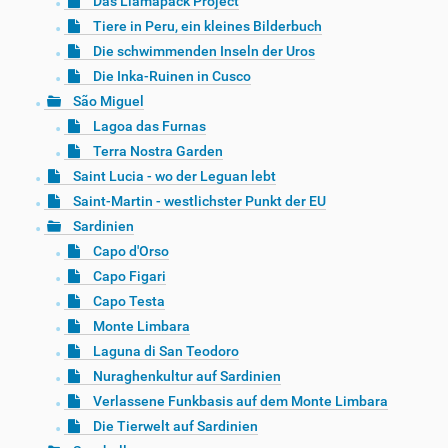
Das Llamapack Project
Tiere in Peru, ein kleines Bilderbuch
Die schwimmenden Inseln der Uros
Die Inka-Ruinen in Cusco
São Miguel
Lagoa das Furnas
Terra Nostra Garden
Saint Lucia - wo der Leguan lebt
Saint-Martin - westlichster Punkt der EU
Sardinien
Capo d'Orso
Capo Figari
Capo Testa
Monte Limbara
Laguna di San Teodoro
Nuraghenkultur auf Sardinien
Verlassene Funkbasis auf dem Monte Limbara
Die Tierwelt auf Sardinien