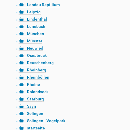
Landau Reptilium
Leipzig
Lindenthal
Lünebach
München
Münster
Neuwied
Osnabrück
Reuschenberg
Rheinberg
Rheinböllen
Rheine
Rolandseck
Saarburg
Sayn
Solingen
Solingen - Vogelpark
startseite