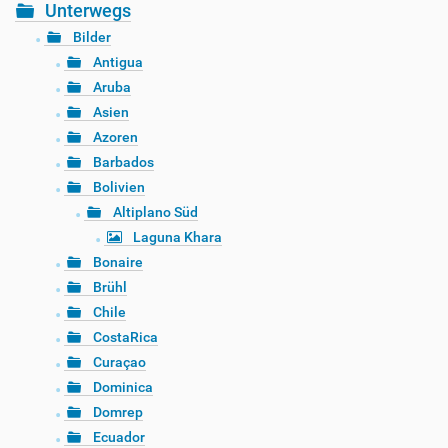
Unterwegs
Bilder
Antigua
Aruba
Asien
Azoren
Barbados
Bolivien
Altiplano Süd
Laguna Khara
Bonaire
Brühl
Chile
CostaRica
Curaçao
Dominica
Domrep
Ecuador