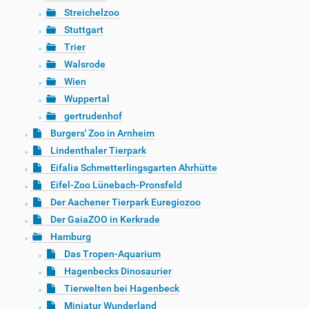
Streichelzoo
Stuttgart
Trier
Walsrode
Wien
Wuppertal
gertrudenhof
Burgers' Zoo in Arnheim
Lindenthaler Tierpark
Eifalia Schmetterlingsgarten Ahrhütte
Eifel-Zoo Lünebach-Pronsfeld
Der Aachener Tierpark Euregiozoo
Der GaiaZOO in Kerkrade
Hamburg
Das Tropen-Aquarium
Hagenbecks Dinosaurier
Tierwelten bei Hagenbeck
Miniatur Wunderland