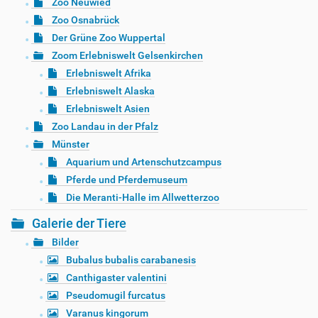
Zoo Neuwied
Zoo Osnabrück
Der Grüne Zoo Wuppertal
Zoom Erlebniswelt Gelsenkirchen
Erlebniswelt Afrika
Erlebniswelt Alaska
Erlebniswelt Asien
Zoo Landau in der Pfalz
Münster
Aquarium und Artenschutzcampus
Pferde und Pferdemuseum
Die Meranti-Halle im Allwetterzoo
Galerie der Tiere
Bilder
Bubalus bubalis carabanesis
Canthigaster valentini
Pseudomugil furcatus
Varanus kingorum