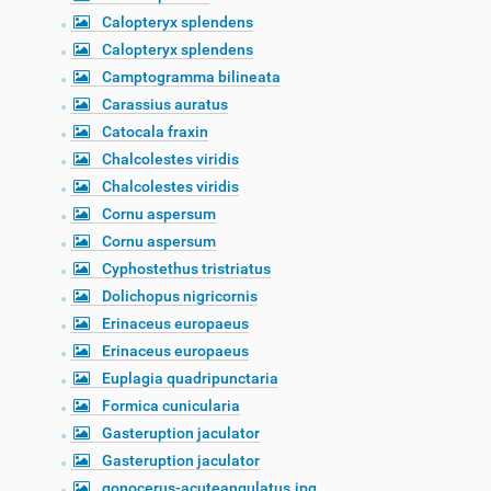
Calopteryx splendens
Calopteryx splendens
Camptogramma bilineata
Carassius auratus
Catocala fraxin
Chalcolestes viridis
Chalcolestes viridis
Cornu aspersum
Cornu aspersum
Cyphostethus tristriatus
Dolichopus nigricornis
Erinaceus europaeus
Erinaceus europaeus
Euplagia quadripunctaria
Formica cunicularia
Gasteruption jaculator
Gasteruption jaculator
gonocerus-acuteangulatus.jpg