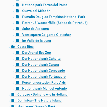
Nationalpark Torres del Paine
Cueva del Milodón
Pumalín Douglas Tompkins National Park
Petrohué-Wasserfälle (Saltos de Petrohué)
Salar de Atacama
Ventisquero Colgante Gletscher
Im Valle de la Luna
Costa Rica
Der Arenal Eco Zoo
Der Nationalpark Cahuita
Der Nationalpark Carara
Der Nationalpark Corcovado
Der Nationalpark Tortuguero
Forschungsstation Rara Avis
Nationalpark Manuel Antonio
Curaçao - Beinahe wie in Holland
Dominica - The Nature Island
Hongkong: Dragon’s Back