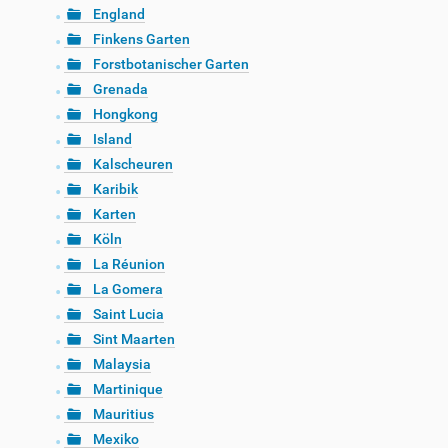
England
Finkens Garten
Forstbotanischer Garten
Grenada
Hongkong
Island
Kalscheuren
Karibik
Karten
Köln
La Réunion
La Gomera
Saint Lucia
Sint Maarten
Malaysia
Martinique
Mauritius
Mexiko