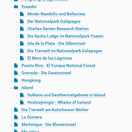
Ecuador
Mindo-Nambillo und Bellavista
Der Nationalpark Galápagos
Charles Darwin Research Station
Die Sacha Lodge im Nationalpark Yasuní
Isla de la Plata - Die Silberinsel
Die Tierwelt im Nationalpark Galapagos
El Muro de las Lágrimas
Puerto Rico - El Yunque National Forest
Grenada - Die Gewürzinsel
Hongkong
Island
Vulkane und Geothermalgebiete in Island
Hvalasýningin - Whales of Iceland
Die Tierwelt am Kalscheurer Weiher
La Gomera
Martinique - Die Blumeninsel
Mauritius