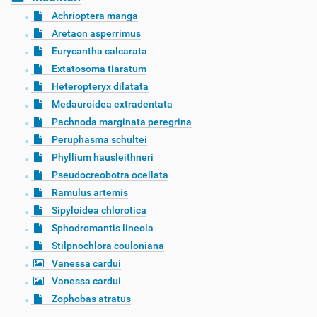
Achrioptera manga
Aretaon asperrimus
Eurycantha calcarata
Extatosoma tiaratum
Heteropteryx dilatata
Medauroidea extradentata
Pachnoda marginata peregrina
Peruphasma schultei
Phyllium hausleithneri
Pseudocreobotra ocellata
Ramulus artemis
Sipyloidea chlorotica
Sphodromantis lineola
Stilpnochlora couloniana
Vanessa cardui
Vanessa cardui
Zophobas atratus