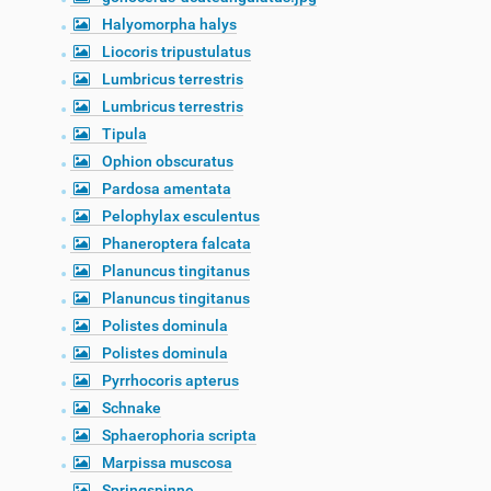
Halyomorpha halys
Liocoris tripustulatus
Lumbricus terrestris
Lumbricus terrestris
Tipula
Ophion obscuratus
Pardosa amentata
Pelophylax esculentus
Phaneroptera falcata
Planuncus tingitanus
Planuncus tingitanus
Polistes dominula
Polistes dominula
Pyrrhocoris apterus
Schnake
Sphaerophoria scripta
Marpissa muscosa
Springspinne