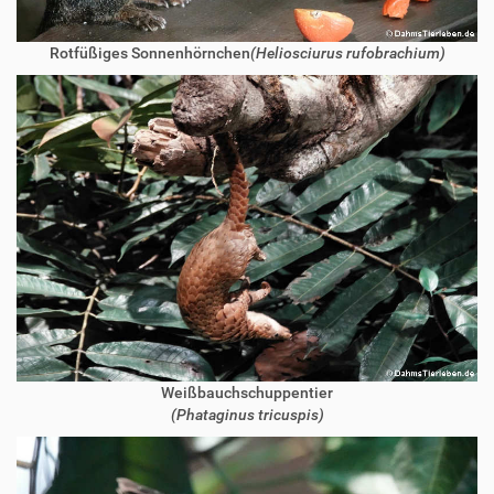
Rotfüßiges Sonnenhörnchen
(Heliosciurus rufobrachium)
Weißbauchschuppentier
(Phataginus tricuspis)