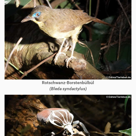
Rotschwanz-Borstenbülbül
(Bleda syndactylus)