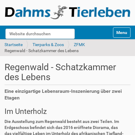
S
Website durchsuchen
Toggle na
e
k
Erweiterte Suche…
Startseite
Tierparks & Zoos
ZFMK
t
Regenwald - Schatzkammer des Lebens
i
o
Regenwald - Schatzkammer
n
e
des Lebens
n
Eine einzigartige Lebensraum-Inszenierung über zwei
Etagen
Im Unterholz
Die Ausstellung zum Regenwald besteht aus zwei Teilen. Im
Erdgeschoss befindet sich das 2016 eröffnete Diorama, das
das vielfältige Leben im Unterholz des afrikanischen Tiefland-