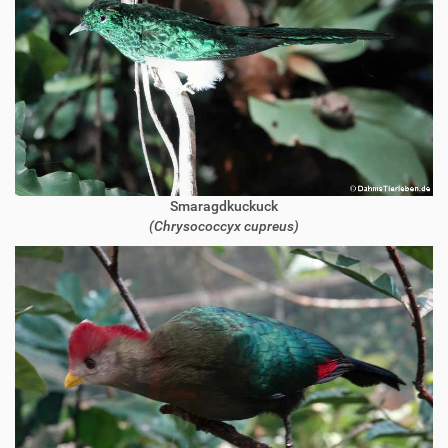
Smaragdkuckuck
(Chrysococcyx cupreus)