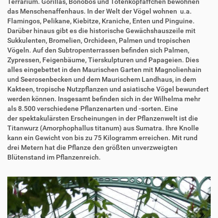
Terrarium. Gorillas, Bonobos und Totenkopfäffchen bewohnen
das Menschenaffenhaus. In der Welt der Vögel wohnen u.a.
Flamingos, Pelikane, Kiebitze, Kraniche, Enten und Pinguine.
Darüber hinaus gibt es die historische Gewächshauszeile mit
Sukkulenten, Bromelien, Orchideen, Palmen und tropischen
Vögeln. Auf den Subtropenterrassen befinden sich Palmen,
Zypressen, Feigenbäume, Tierskulpturen und Papageien. Dies
alles eingebettet in den Maurischen Garten mit Magnolienhain
und Seerosenbecken und dem Maurischem Landhaus, in dem
Kakteen, tropische Nutzpflanzen und asiatische Vögel bewundert
werden können. Insgesamt befinden sich in der Wilhelma mehr
als 8.500 verschiedene Pflanzenarten und -sorten. Eine
der spektakulärsten Erscheinungen in der Pflanzenwelt ist die
Titanwurz (Amorphophallus titanum) aus Sumatra. Ihre Knolle
kann ein Gewicht von bis zu 75 Kilogramm erreichen. Mit rund
drei Metern hat die Pflanze den größten unverzweigten
Blütenstand im Pflanzenreich.