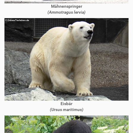
Mähnenspringer
(Ammotragus lervia)
Eisbär
(Ursus maritimus)