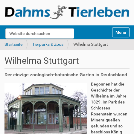
S
Website durchsuchen
Toggle na
e
k
Erweiterte Suche…
Startseite
Tierparks & Zoos
Wilhelma Stuttgart
t
i
Wilhelma Stuttgart
o
n
e
Der einzige zoologisch-botanische Garten in Deutschland
n
Begonnen hat die
Geschichte der
Wilhelma im Jahre
1829. Im Park des
Schlosses
Rosenstein wurden
Mineralquellen
gefunden und so
beschloss König