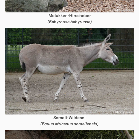
Molukken-Hirscheber
(Babyrousa babyrussa)
Somali-Wildesel
(Equus africanus somaliensis)