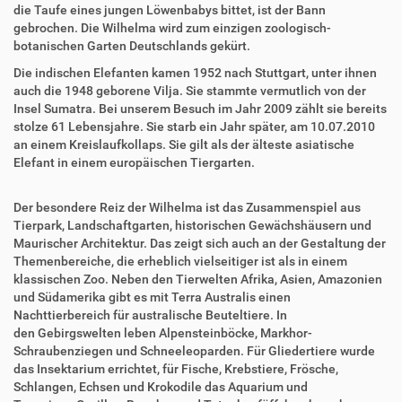
die Taufe eines jungen Löwenbabys bittet, ist der Bann
gebrochen. Die Wilhelma wird zum einzigen zoologisch-
botanischen Garten Deutschlands gekürt.
Die indischen Elefanten kamen 1952 nach Stuttgart, unter ihnen
auch die 1948 geborene Vilja. Sie stammte vermutlich von der
Insel Sumatra. Bei unserem Besuch im Jahr 2009 zählt sie bereits
stolze 61 Lebensjahre. Sie starb ein Jahr später, am 10.07.2010
an einem Kreislaufkollaps. Sie gilt als der älteste asiatische
Elefant in einem europäischen Tiergarten.
Der besondere Reiz der Wilhelma ist das Zusammenspiel aus
Tierpark, Landschaftgarten, historischen Gewächshäusern und
Maurischer Architektur. Das zeigt sich auch an der Gestaltung der
Themenbereiche, die erheblich vielseitiger ist als in einem
klassischen Zoo. Neben den Tierwelten Afrika, Asien, Amazonien
und Südamerika gibt es mit Terra Australis einen
Nachttierbereich für australische Beuteltiere. In
den Gebirgswelten leben Alpensteinböcke, Markhor-
Schraubenziegen und Schneeleoparden. Für Gliedertiere wurde
das Insektarium errichtet, für Fische, Krebstiere, Frösche,
Schlangen, Echsen und Krokodile das Aquarium und