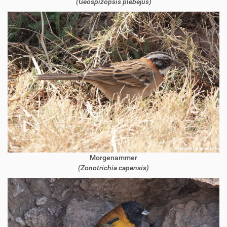
(Geospizopsis plebejus)
Morgenammer
(Zonotrichia capensis)