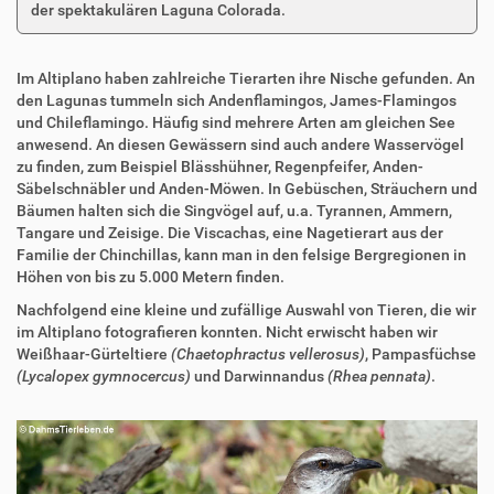
der spektakulären Laguna Colorada.
Im Altiplano haben zahlreiche Tierarten ihre Nische gefunden. An
den Lagunas tummeln sich Andenflamingos, James-Flamingos
und Chileflamingo. Häufig sind mehrere Arten am gleichen See
anwesend. An diesen Gewässern sind auch andere Wasservögel
zu finden, zum Beispiel Blässhühner, Regenpfeifer, Anden-
Säbelschnäbler und Anden-Möwen. In Gebüschen, Sträuchern und
Bäumen halten sich die Singvögel auf, u.a. Tyrannen, Ammern,
Tangare und Zeisige. Die Viscachas, eine Nagetierart aus der
Familie der Chinchillas, kann man in den felsige Bergregionen in
Höhen von bis zu 5.000 Metern finden.
Nachfolgend eine kleine und zufällige Auswahl von Tieren, die wir
im Altiplano fotografieren konnten. Nicht erwischt haben wir
Weißhaar-Gürteltiere
(Chaetophractus vellerosus)
, Pampasfüchse
(Lycalopex gymnocercus)
und Darwinnandus
(Rhea pennata)
.