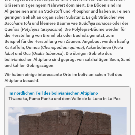
Gräsern mit geringem Nährwert dominiert. Die Böden sind im
Allgemeinen arm an Stickstoff und Phosphor und haben nur einen
geringen Gehalt an organischer Substanz. Es gib Sträucher wie
Baccharis tola
und kleinere Bäume wie
Buddleja coriacea
oder der
Queñoa (
Polylepis tarapacana
). Die Polylepis-Bäume werden für
die Herstellung von Brennholz oder Bauholz genutzt, zum
Beispiel für die Herstellung von Zäunen. Angebaut werden häufig
Kartoffeln, Quinoa (
Chenopodium quinoa
), Ackerbohnen (
Vicia
faba
) und Oca (
Oxalis tuberosa
). Die übrigen Gebiete des
bolivianischen Altiplano sind geprägt von salzhaltigen Seen, Sand
und kahlen Gebirgszügen.
Wir haben einige interessante Orte im bolivianischen Teil des
Altiplano besucht:
Im nördlichen Teil des bolivianischen Altiplano
Tiwanaku, Puma Punku und dem Valle de la Luna in La Paz