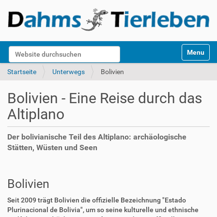
S
Website durchsuchen
Toggle na
e
k
Erweiterte Suche…
Startseite
Unterwegs
Bolivien
t
i
Bolivien - Eine Reise durch das
o
n
Altiplano
e
n
Der bolivianische Teil des Altiplano: archäologische
Stätten, Wüsten und Seen
Bolivien
Seit 2009 trägt Bolivien die offizielle Bezeichnung "Estado
Plurinacional de Bolivia", um so seine kulturelle und ethnische