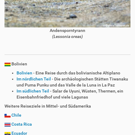
Andensporntyrann
(Lessonia oreas)
Bolivien
Bolivien
- Eine Reise durch das bolivianische Altiplano
Im nördlichen Teil
- Die archäologischen Stätten Tiwanaku
und Puma Punku und das Valle de la Luna in La Paz
Im südlichen Teil
- Salar de Uyuni, Wüsten, Thermen, ein
Eisenbahnfriedhof und viele Lagunas
Weitere Reiseziele in Mittel- und Südamerika
Chile
Costa Rica
Ecuador