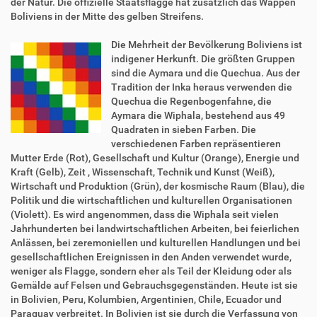
der Natur. Die offizielle Staatsflagge hat zusätzlich das Wappen
Boliviens in der Mitte des gelben Streifens.
Die Mehrheit der Bevölkerung Boliviens ist
indigener Herkunft. Die größten Gruppen
sind die Aymara und die Quechua. Aus der
Tradition der Inka heraus verwenden die
Quechua die Regenbogenfahne, die
Aymara die Wiphala, bestehend aus 49
Quadraten in sieben Farben. Die
verschiedenen Farben repräsentieren
Mutter Erde (Rot), Gesellschaft und Kultur (Orange), Energie und
Kraft (Gelb), Zeit , Wissenschaft, Technik und Kunst (Weiß),
Wirtschaft und Produktion (Grün), der kosmische Raum (Blau), die
Politik und die wirtschaftlichen und kulturellen Organisationen
(Violett). Es wird angenommen, dass die Wiphala seit vielen
Jahrhunderten bei landwirtschaftlichen Arbeiten, bei feierlichen
Anlässen, bei zeremoniellen und kulturellen Handlungen und bei
gesellschaftlichen Ereignissen in den Anden verwendet wurde,
weniger als Flagge, sondern eher als Teil der Kleidung oder als
Gemälde auf Felsen und Gebrauchsgegenständen. Heute ist sie
in Bolivien, Peru, Kolumbien, Argentinien, Chile, Ecuador und
Paraguay verbreitet. In Bolivien ist sie durch die Verfassung von