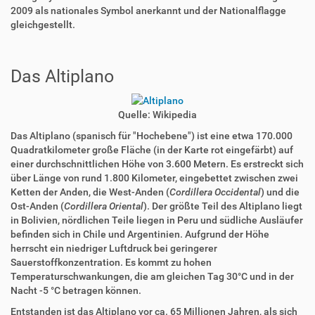
2009 als nationales Symbol anerkannt und der Nationalflagge
gleichgestellt.
Das Altiplano
Quelle: Wikipedia
Das Altiplano (spanisch für "Hochebene") ist eine etwa 170.000
Quadratkilometer große Fläche (in der Karte rot eingefärbt) auf
einer durchschnittlichen Höhe von 3.600 Metern. Es erstreckt sich
über Länge von rund 1.800 Kilometer, eingebettet zwischen zwei
Ketten der Anden, die West-Anden (
Cordillera Occidental
) und die
Ost-Anden (
Cordillera Oriental
).
Der größte Teil des Altiplano liegt
in Bolivien, nördlichen Teile liegen in Peru und südliche Ausläufer
befinden sich in Chile und
Argentinien. Aufgrund der Höhe
herrscht ein niedriger Luftdruck bei geringerer
Sauerstoffkonzentration. Es kommt zu hohen
Temperaturschwankungen, die am gleichen Tag 30°C und in der
Nacht -5 °C betragen können.
Entstanden ist das Altiplano vor ca. 65 Millionen Jahren, als sich