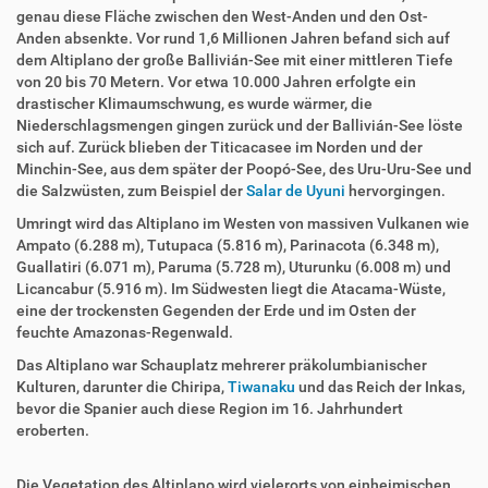
genau diese Fläche zwischen den West-Anden und den Ost-
Anden absenkte. Vor rund 1,6 Millionen Jahren befand sich auf
dem Altiplano der große Ballivián-See mit einer mittleren Tiefe
von 20 bis 70 Metern. Vor etwa 10.000 Jahren erfolgte ein
drastischer Klimaumschwung, es wurde wärmer, die
Niederschlagsmengen gingen zurück und der Ballivián-See löste
sich auf. Zurück blieben der Titicacasee im Norden und der
Minchin-See, aus dem später der Poopó-See, des Uru-Uru-See und
die Salzwüsten, zum Beispiel der
Salar de Uyuni
hervorgingen.
Umringt wird das Altiplano im Westen von massiven Vulkanen wie
Ampato (6.288 m), Tutupaca (5.816 m), Parinacota (6.348 m),
Guallatiri (6.071 m), Paruma (5.728 m), Uturunku (6.008 m) und
Licancabur (5.916 m). Im Südwesten liegt die Atacama-Wüste,
eine der trockensten Gegenden der Erde und im Osten der
feuchte Amazonas-Regenwald.
Das Altiplano war Schauplatz mehrerer präkolumbianischer
Kulturen, darunter die Chiripa,
Tiwanaku
und das Reich der Inkas,
bevor die Spanier auch diese Region im 16. Jahrhundert
eroberten.
Die Vegetation des Altiplano wird vielerorts von einheimischen