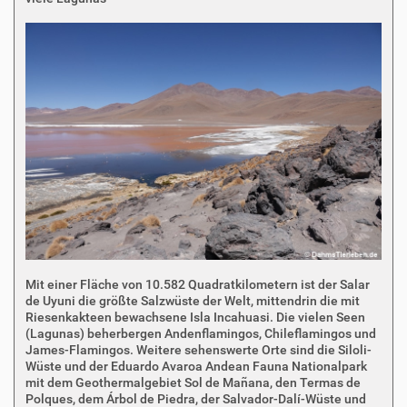
Mit einer Fläche von 10.582 Quadratkilometern ist der Salar
de Uyuni die größte Salzwüste der Welt, mittendrin die mit
Riesenkakteen bewachsene Isla Incahuasi. Die vielen Seen
(Lagunas) beherbergen Andenflamingos, Chileflamingos und
James-Flamingos. Weitere sehenswerte Orte sind die Siloli-
Wüste und der Eduardo Avaroa Andean Fauna Nationalpark
mit dem Geothermalgebiet Sol de Mañana, den Termas de
Polques, dem Árbol de Piedra, der Salvador-Dalí-Wüste und