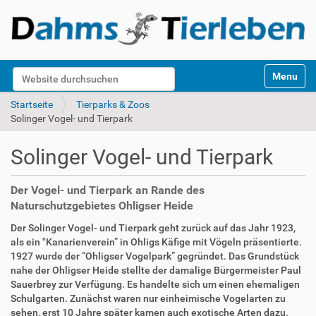
S
Website durchsuchen
Toggle na
e
k
Erweiterte Suche…
Startseite
Tierparks & Zoos
t
Solinger Vogel- und Tierpark
i
o
Solinger Vogel- und Tierpark
n
e
n
Der Vogel- und Tierpark an Rande des
Naturschutzgebietes Ohligser Heide
Der Solinger Vogel- und Tierpark geht zurück auf das Jahr 1923,
als ein "Kanarienverein” in Ohligs Käfige mit Vögeln präsentierte.
1927 wurde der “Ohligser Vogelpark” gegründet. Das Grundstück
nahe der Ohligser Heide stellte der damalige Bürgermeister Paul
Sauerbrey zur Verfügung. Es handelte sich um einen ehemaligen
Schulgarten. Zunächst waren nur einheimische Vogelarten zu
sehen, erst 10 Jahre später kamen auch exotische Arten dazu.