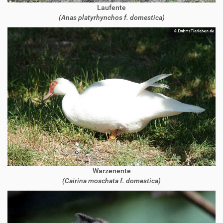
Laufente
(Anas platyrhynchos f. domestica)
Warzenente
(Cairina moschata f. domestica)