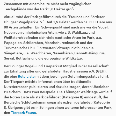
Zusammen mit einem heute nicht mehr zugänglichen
Teichgelände war der Park 3,8 Hektar groß.
Aktuell wird der Park geführt durch die "Freunde und Förderer
Ohligser Vogelpark e. V.”. Auf 1,5 Hektar werden ca. 300 Tiere aus
80 Arten gehalten. Ein Schwerpunkt sind nach wie vor die Vögel.
Neben den einheimischen Arten, wie z.B. Waldkauz und
Weißstorch befinden sich viele exotische Arten im Park, u.a.
Papageien, Schildraben, Mandschurenkranich und der
Turkmenische Uhu. Ein zweiter Schwerpunkt bilden die
Säugetiere, u.a. Waschbären, Nasenbären, Bennett-Kängurus,
Serval, Rotfuchs und die europäische Wildkatze.
Der Solinger Vogel- und Tierpark ist Mitglied in der Gesellschaft
zur Erhaltung alter und gefährdeter Haustierrassen e.V. (GEH),
die eine
Rote Liste
mit dem jeweiligen Gefährdungsstatus führt.
Der Tierpark möchte Informationen über traditionelle
Nutztierrassen publizieren und dazu beitragen, deren Überleben
zu sichern. Dazu zwei Beispiele: Die Thüringer Waldziege wird auf
der Roten Liste als stark gefährdet (Kategorie II) eingestuft, der
Bergische Schlotterkamm sogar als extrem gefährdet (Kategorie
I). Übrigens gibt es in Solingen einen weiteren interessanten Park,
den
Tierpark Fauna
.