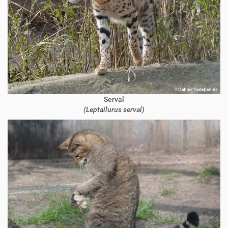
Serval
(Leptailurus serval)