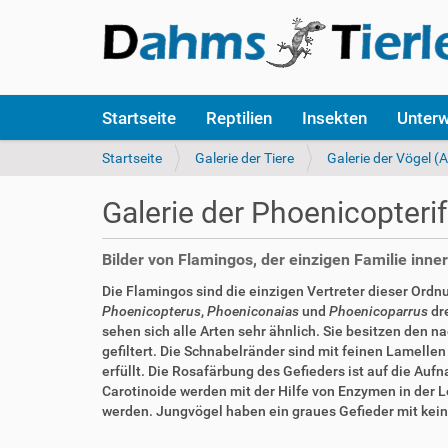
S
Startseite
Reptilien
Insekten
Unter
e
k
S
Startseite
Galerie der Tiere
Galerie der Vögel (
t
i
i
e
Galerie der Phoenicopteri
o
s
n
i
e
n
Bilder von Flamingos, der einzigen Familie inn
n
d
Die Flamingos sind die einzigen Vertreter dieser Ordnu
h
Phoenicopterus
,
Phoeniconaias
und
Phoenicoparrus
dre
i
sehen sich alle Arten sehr ähnlich. Sie besitzen den
e
gefiltert. Die Schnabelränder sind mit feinen Lamelle
r
erfüllt. Die Rosafärbung des Gefieders ist auf die Au
:
Carotinoide werden mit der Hilfe von Enzymen in der
werden. Jungvögel haben ein graues Gefieder mit kei