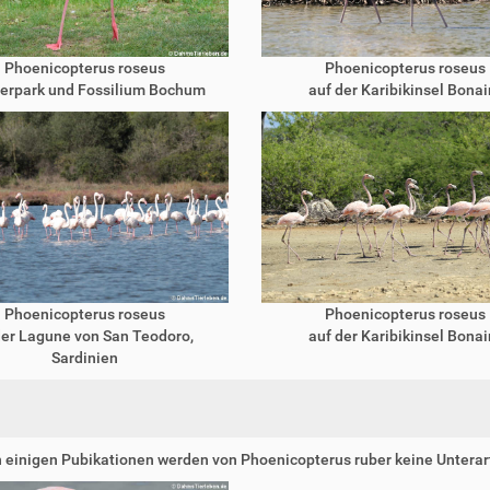
Phoenicopterus roseus
Phoenicopterus roseus
ierpark und Fossilium Bochum
auf der Karibikinsel Bonai
Phoenicopterus roseus
Phoenicopterus roseus
der Lagune von San Teodoro,
auf der Karibikinsel Bonai
Sardinien
n einigen Pubikationen werden von Phoenicopterus ruber keine Unterar