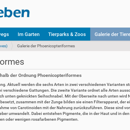
wegs
Im Garten
Tierparks & Zoos
Galerie der Tier
Aves)
Galerie der Phoenicopteriformes
formes
erhalb der Ordnung Phoenicopteriformes
ng. Aktuell werden die sechs Arten in zwei verschiedenen Varianten str
i verschiedene Gattungen. Die zweite Variante ordnet alle Arten auss
 nach unten geknickten Seihschnabel. Mit der Oberseite nach unten w
n besetzt, zusammen mit der Zunge bilden sie einen Filterapparat, der 
fnahme von Carotinoiden mit der Nahrung zurückzuführen. Diese sind vor
 Leber umwandelt. Dabei entstehen Pigmente, die in der Haut und in d
nen oder wenigen rosafarbenen Pigmenten.