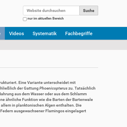
Website durchsuchen
nur im aktuellen Bereich
Erweiterte Suche…
e
Videos
Systematik
Fachbegriffe
ukturiert. Eine Variante unterscheidet mit
chließlich der Gattung
Phoenicopterus
zu. Tatsächlich
ird Nahrung aus dem Wasser oder aus dem Schlamm
eine ähnliche Funktion wie die Barten der Bartenwale
 allem in planktonischen Algen enthalten. Die
en Federn ausgewachsener Flamingos eingelagert