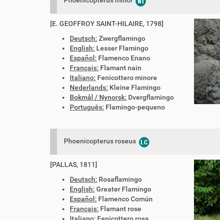
[E. GEOFFROY SAINT-HILAIRE, 1798]
Deutsch:
Zwergflamingo
English:
Lesser Flamingo
Español:
Flamenco Enano
Français:
Flamant nain
Italiano:
Fenicottero minore
Nederlands:
Kleine Flamingo
Bokmål / Nynorsk:
Dvergflamingo
Português:
Flamingo-pequeno
Phoenicopterus roseus
[PALLAS, 1811]
Deutsch:
Rosaflamingo
English:
Greater Flamingo
Español:
Flamenco Común
Français:
Flamant rose
Italiano:
Fenicottero rosa