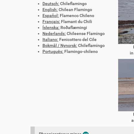
Deutsch:
Chileflamingo
English:
Chilean Flamingo
Español:
Flamenco Chileno
Français:
Flamant du Chili
Íslenska:
Roðaflæmingi
Nederlands:
Chileense Flamingo
Italiano:
Fenicottero del Cile
Bokmål / Nynorsk:
Chileflamingo
Português:
Flamingo-chileno
in
a
Phoenicopterus minor