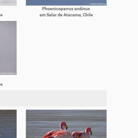
Phoenicoparrus andinus
le
am Salar de Atacama, Chile
le