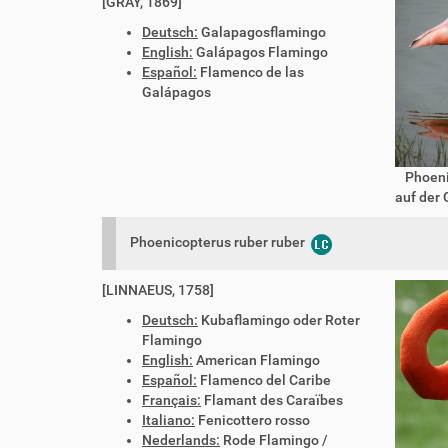
[GRAY, 1869]
Deutsch:
Galapagosflamingo
English:
Galápagos Flamingo
Español:
Flamenco de las
Galápagos
Phoeni
auf der 
Phoenicopterus ruber ruber
[LINNAEUS, 1758]
Deutsch:
Kubaflamingo oder Roter
Flamingo
English:
American Flamingo
Español:
Flamenco del Caribe
Français:
Flamant des Caraïbes
Italiano:
Fenicottero rosso
Nederlands:
Rode Flamingo /