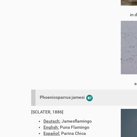
in 
a
Phoenicoparrus jamesi
[SCLATER, 1886]
Deutsch:
Jamesflamingo
English:
Puna Flamingo
Español:
Parina Chica