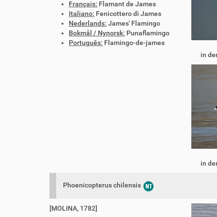
Français:
Flamant de James
Italiano:
Fenicottero di James
Nederlands:
James' Flamingo
Bokmål / Nynorsk:
Punaflamingo
Português:
Flamingo-de-james
in de
in de
Phoenicopterus chilensis
[MOLINA, 1782]