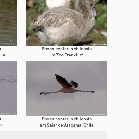
s
Phoenicopterus chilensis
ile
im Zoo Frankfurt
s
Phoenicopterus chilensis
le
am Salar de Atacama, Chile