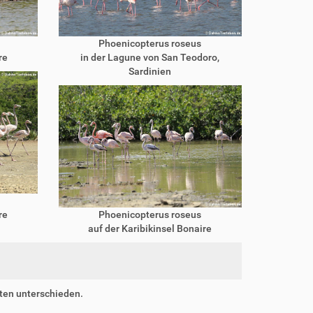
Phoenicopterus roseus
re
in der Lagune von San Teodoro,
Sardinien
re
Phoenicopterus roseus
auf der Karibikinsel Bonaire
ten unterschieden.