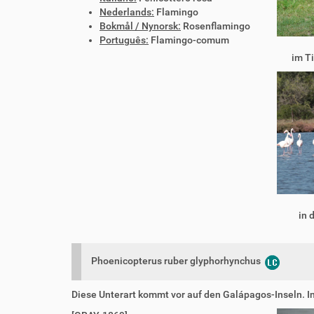
Nederlands:
Flamingo
Bokmål / Nynorsk:
Rosenflamingo
Português:
Flamingo-comum
im T
in 
Phoenicopterus ruber glyphorhynchus
Diese Unterart kommt vor auf den Galápagos-Inseln. I