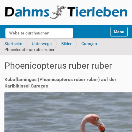
S
Website durchsuchen
Toggle na
e
k
Erweiterte Suche…
Startseite
Unterwegs
Bilder
Curaçao
t
Phoenicopterus ruber ruber
i
o
Phoenicopterus ruber ruber
n
e
n
Kubaflamingos (Phoenicopterus ruber ruber) auf der
Karibikinsel Curaçao