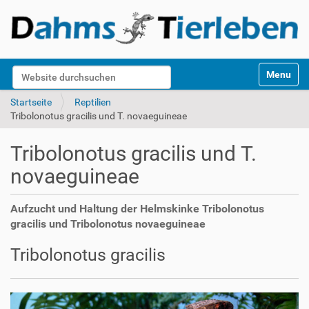
S
Website durchsuchen
Toggle na
e
k
Erweiterte Suche…
Startseite
Reptilien
t
Tribolonotus gracilis und T. novaeguineae
i
o
Tribolonotus gracilis und T.
n
e
novaeguineae
n
Aufzucht und Haltung der Helmskinke Tribolonotus
gracilis und Tribolonotus novaeguineae
Tribolonotus gracilis