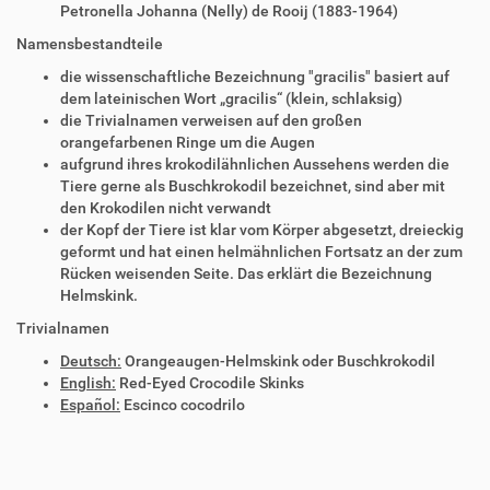
Petronella Johanna (Nelly) de Rooij (1883-1964)
Namensbestandteile
die wissenschaftliche Bezeichnung "gracilis" basiert auf
dem lateinischen Wort „gracilis“ (klein, schlaksig)
die Trivialnamen verweisen auf den großen
orangefarbenen Ringe um die Augen
aufgrund ihres krokodilähnlichen Aussehens werden die
Tiere gerne als Buschkrokodil bezeichnet, sind aber mit
den Krokodilen nicht verwandt
der Kopf der Tiere ist klar vom Körper abgesetzt, dreieckig
geformt und hat einen helmähnlichen Fortsatz an der zum
Rücken weisenden Seite. Das erklärt die Bezeichnung
Helmskink.
Trivialnamen
Deutsch:
Orangeaugen-Helmskink oder Buschkrokodil
English:
Red-Eyed Crocodile Skinks
Español:
Escinco cocodrilo