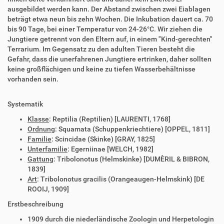
ausgebildet werden kann. Der Abstand zwischen zwei Eiablagen
beträgt etwa neun bis zehn Wochen. Die Inkubation dauert ca. 70
bis 90 Tage, bei einer Temperatur von 24-26°C. Wir ziehen die
Jungtiere getrennt von den Eltern auf, in einem "Kind-gerechten"
Terrarium. Im Gegensatz zu den adulten Tieren besteht die
Gefahr, dass die unerfahrenen Jungtiere ertrinken, daher sollten
keine großflächigen und keine zu tiefen Wasserbehältnisse
vorhanden sein.
Systematik
Klasse
: Reptilia (Reptilien) [LAURENTI, 1768]
Ordnung
: Squamata (Schuppenkriechtiere) [OPPEL, 1811]
Familie
: Scincidae (Skinke) [GRAY, 1825]
Unterfamilie
: Egerniinae [WELCH, 1982]
Gattung
: Tribolonotus (Helmskinke) [DUMÈRIL & BIBRON,
1839]
Art
: Tribolonotus gracilis (Orangeaugen-Helmskink) [DE
ROOIJ, 1909]
Erstbeschreibung
1909 durch die niederländische Zoologin und Herpetologin