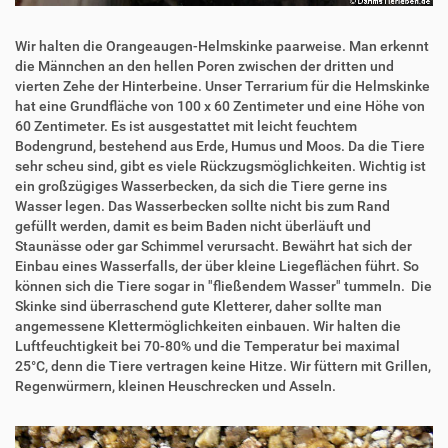
Wir halten die Orangeaugen-Helmskinke paarweise. Man erkennt
die Männchen an den hellen Poren zwischen der dritten und
vierten Zehe der Hinterbeine. Unser Terrarium für die Helmskinke
hat eine Grundfläche von 100 x 60 Zentimeter und eine Höhe von
60 Zentimeter. Es ist ausgestattet mit leicht feuchtem
Bodengrund, bestehend aus Erde, Humus und Moos. Da die Tiere
sehr scheu sind, gibt es viele Rückzugsmöglichkeiten. Wichtig ist
ein großzügiges Wasserbecken, da sich die Tiere gerne ins
Wasser legen. Das Wasserbecken sollte nicht bis zum Rand
gefüllt werden, damit es beim Baden nicht überläuft und
Staunässe oder gar Schimmel verursacht. Bewährt hat sich der
Einbau eines Wasserfalls, der über kleine Liegeflächen führt. So
können sich die Tiere sogar in "fließendem Wasser" tummeln. Die
Skinke sind überraschend gute Kletterer, daher sollte man
angemessene Klettermöglichkeiten einbauen. Wir halten die
Luftfeuchtigkeit bei 70-80% und die Temperatur bei maximal
25°C, denn die Tiere vertragen keine Hitze. Wir füttern mit Grillen,
Regenwürmern, kleinen Heuschrecken und Asseln.