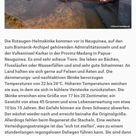
Die Rotaugen-Helmskinke kommen vor in Neuguinea, auf den
zum Bismarck-Archipel gehörenden Admiralitätsinseln und auf
der Vulkaninsel Karkar in der Provinz Madang in Papua-
Neuguinea. Es sind sehr scheue Tiere. Sie leben an Bächen,
Flussläufen oder Wasserfällen und sind sehr gute Schwimmer. An
Land halten sie sich gerne auf Felsen und Ästen auf. Die
dämmerungs- und nachtaktiven Skinke bevorzugen
Temperaturen von 22 bis 26°C. Höheren Temperaturen weichen
sie aus, in dem sie sich in kühlere Verstecke zurückziehen. Die
Skinke erreichen eine Größe von 17 bis 20 Zentimeter, ein
Gewicht von etwa 45 Gramm und eine Lebenserwartung von etwa
10 bis 15 Jahren. Bei Gefahr können sie ihren Schwanz abwerfen.
Der wächst wieder nach und erreicht beinahe die Originalgröße.
Allerdings fehlen beim Regenerat die Stacheln. Eine weitere
Verteidigungsstrategie ist das "sich tot stellen", was zu einem
stundenlangen regungslosen Daliegen führen kann. Sie sind dann