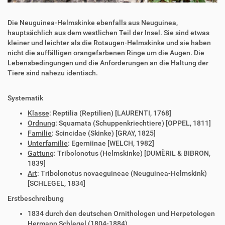
Die Neuguinea-Helmskinke ebenfalls aus Neuguinea,
hauptsächlich aus dem westlichen Teil der Insel. Sie sind etwas
kleiner und leichter als die Rotaugen-Helmskinke und sie haben
nicht die auffälligen orangefarbenen Ringe um die Augen. Die
Lebensbedingungen und die Anforderungen an die Haltung der
Tiere sind nahezu identisch.
Systematik
Klasse
: Reptilia (Reptilien) [LAURENTI, 1768]
Ordnung
: Squamata (Schuppenkriechtiere) [OPPEL, 1811]
Familie
: Scincidae (Skinke) [GRAY, 1825]
Unterfamilie
: Egerniinae [WELCH, 1982]
Gattung
: Tribolonotus (Helmskinke) [DUMÈRIL & BIBRON,
1839]
Art
: Tribolonotus novaeguineae (Neuguinea-Helmskink)
[SCHLEGEL, 1834]
Erstbeschreibung
1834 durch den deutschen Ornithologen und Herpetologen
Hermann Schlegel (1804-1884)