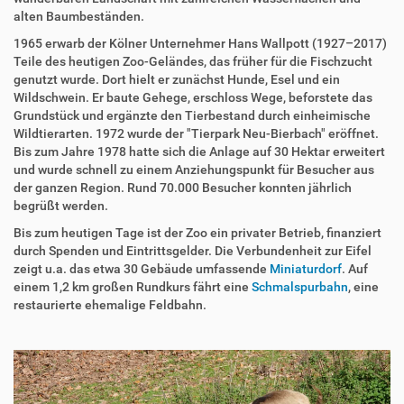
alten Baumbeständen.
1965 erwarb der Kölner Unternehmer Hans Wallpott (1927–2017)
Teile des heutigen Zoo-Geländes, das früher für die Fischzucht
genutzt wurde. Dort hielt er zunächst Hunde, Esel und ein
Wildschwein. Er baute Gehege, erschloss Wege, beforstete das
Grundstück und ergänzte den Tierbestand durch einheimische
Wildtierarten. 1972 wurde der "Tierpark Neu-Bierbach" eröffnet.
Bis zum Jahre 1978 hatte sich die Anlage auf 30 Hektar erweitert
und wurde schnell zu einem Anziehungspunkt für Besucher aus
der ganzen Region. Rund 70.000 Besucher konnten jährlich
begrüßt werden.
Bis zum heutigen Tage ist der Zoo ein privater Betrieb, finanziert
durch Spenden und Eintrittsgelder. Die Verbundenheit zur Eifel
zeigt u.a. das etwa 30 Gebäude umfassende
Miniaturdorf
. Auf
einem 1,2 km großen Rundkurs fährt eine
Schmalspurbahn
, eine
restaurierte ehemalige Feldbahn.