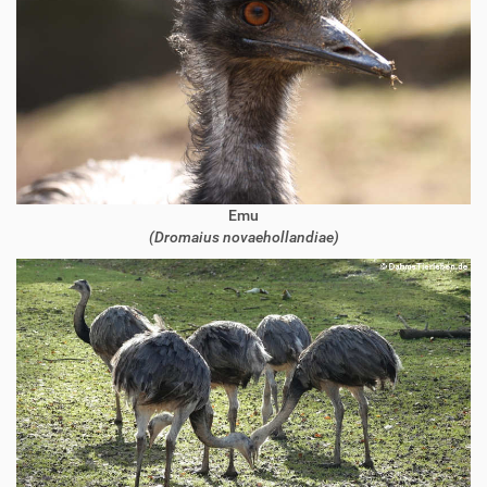
Emu
(Dromaius novaehollandiae)