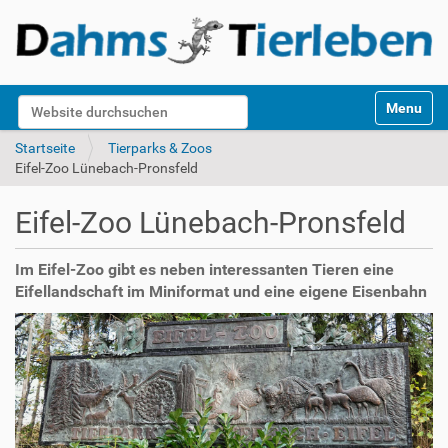
S
Website durchsuchen
Toggle na
e
k
Erweiterte Suche…
Startseite
Tierparks & Zoos
t
Eifel-Zoo Lünebach-Pronsfeld
i
o
Eifel-Zoo Lünebach-Pronsfeld
n
e
n
Im Eifel-Zoo gibt es neben interessanten Tieren eine
Eifellandschaft im Miniformat und eine eigene Eisenbahn