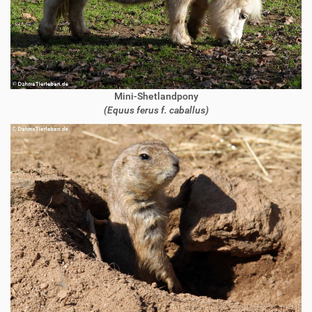
Mini-Shetlandpony
(Equus ferus f. caballus)