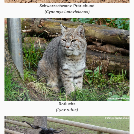
Schwarzschwanz-Präriehund
(Cynomys ludovicianus)
Rotluchs
(Lynx rufus)