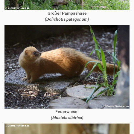
Großer Pampashase
(Dolichotis patagonum)
Feuerwiesel
(Mustela sibirica)