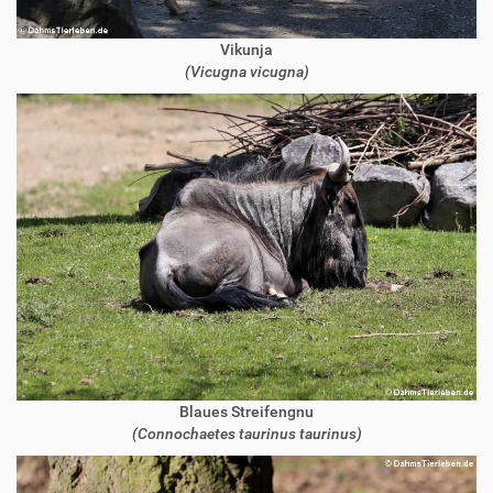
Vikunja
(Vicugna vicugna)
Blaues Streifengnu
(Connochaetes taurinus taurinus)