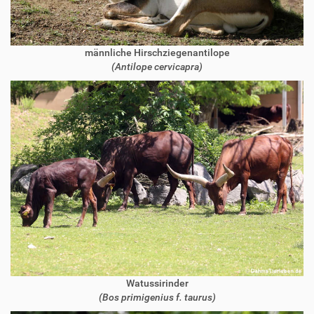
männliche Hirschziegenantilope
(Antilope cervicapra)
Watussirinder
(Bos primigenius f. taurus)