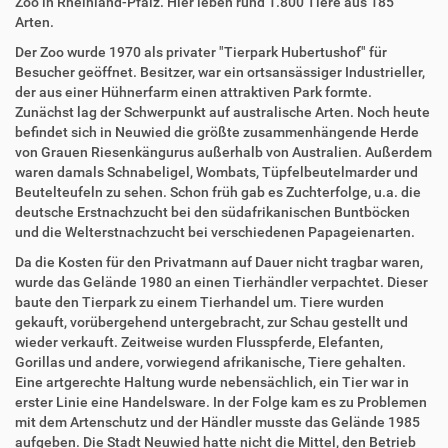
Zoo in Rheinland-Pfalz. Hier leben rund 1.800 Tiere aus 185
Arten.
Der Zoo wurde 1970 als privater "Tierpark Hubertushof" für
Besucher geöffnet. Besitzer, war ein ortsansässiger Industrieller,
der aus einer Hühnerfarm einen attraktiven Park formte.
Zunächst lag der Schwerpunkt auf australische Arten. Noch heute
befindet sich in Neuwied die größte zusammenhängende Herde
von Grauen Riesenkängurus außerhalb von Australien. Außerdem
waren damals Schnabeligel, Wombats, Tüpfelbeutelmarder und
Beutelteufeln zu sehen. Schon früh gab es Zuchterfolge, u.a. die
deutsche Erstnachzucht bei den südafrikanischen Buntböcken
und die Welterstnachzucht bei verschiedenen Papageienarten.
Da die Kosten für den Privatmann auf Dauer nicht tragbar waren,
wurde das Gelände 1980 an einen Tierhändler verpachtet. Dieser
baute den Tierpark zu einem Tierhandel um. Tiere wurden
gekauft, vorübergehend untergebracht, zur Schau gestellt und
wieder verkauft. Zeitweise wurden Flusspferde, Elefanten,
Gorillas und andere, vorwiegend afrikanische, Tiere gehalten.
Eine artgerechte Haltung wurde nebensächlich, ein Tier war in
erster Linie eine Handelsware. In der Folge kam es zu Problemen
mit dem Artenschutz und der Händler musste das Gelände 1985
aufgeben. Die Stadt Neuwied hatte nicht die Mittel, den Betrieb