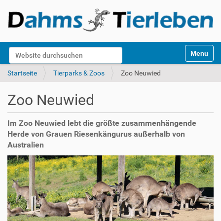
S
Website durchsuchen
Toggle na
e
k
Erweiterte Suche…
Startseite
Tierparks & Zoos
Zoo Neuwied
t
i
Zoo Neuwied
o
n
e
Im Zoo Neuwied lebt die größte zusammenhängende
n
Herde von Grauen Riesenkängurus außerhalb von
Australien