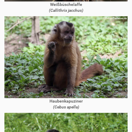
Weißbüschelaffe
(Callithrix jacchus)
Haubenkapuziner
(Cebus apella)