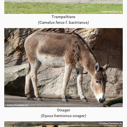
Trampeltiere
(Camelus ferus f. bactrianus)
Onager
(Equus hemionus onager)