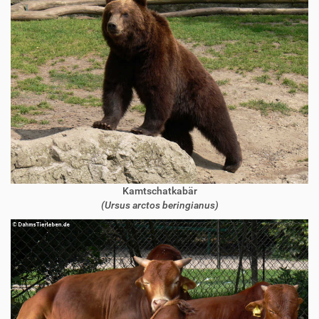
Kamtschatkabär
(Ursus arctos beringianus)