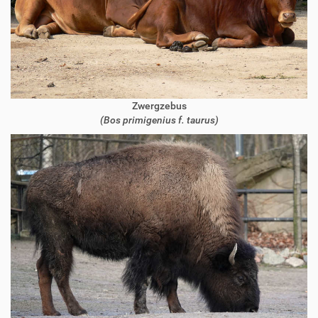
Zwergzebus
(Bos primigenius f. taurus)