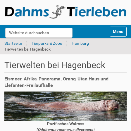
S
Website durchsuchen
Toggle na
e
k
Erweiterte Suche…
Startseite
Tierparks & Zoos
Hamburg
t
Tierwelten bei Hagenbeck
i
o
Tierwelten bei Hagenbeck
n
e
n
Eismeer, Afrika-Panorama, Orang-Utan Haus und
Elefanten-Freilaufhalle
Pazifisches Walross
(Odobenus rosmarus divergens)