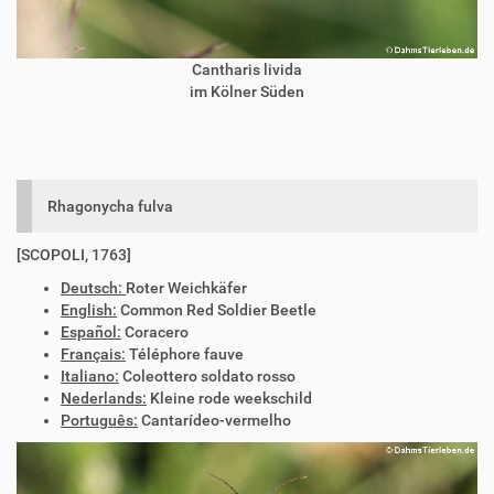
Cantharis livida
im Kölner Süden
Rhagonycha fulva
[SCOPOLI, 1763]
Deutsch:
Roter Weichkäfer
English:
Common Red Soldier Beetle
Español:
Coracero
Français:
Téléphore fauve
Italiano:
Coleottero soldato rosso
Nederlands:
Kleine rode weekschild
Português:
Cantarídeo-vermelho