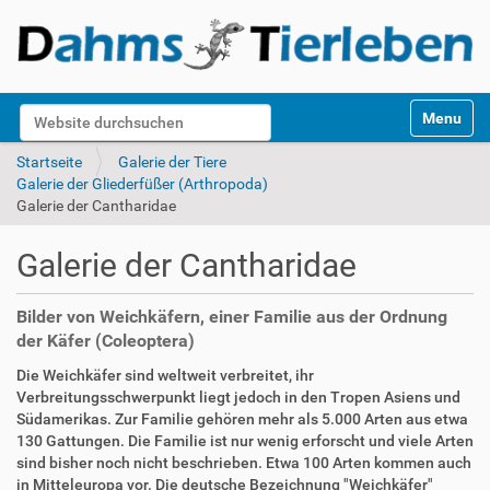
S
Website durchsuchen
Toggle na
e
k
Erweiterte Suche…
Startseite
Galerie der Tiere
t
Galerie der Gliederfüßer (Arthropoda)
i
Galerie der Cantharidae
o
n
Galerie der Cantharidae
e
n
Bilder von Weichkäfern, einer Familie aus der Ordnung
der Käfer (Coleoptera)
Die Weichkäfer sind weltweit verbreitet, ihr
Verbreitungsschwerpunkt liegt jedoch in den Tropen Asiens und
Südamerikas. Zur Familie gehören mehr als 5.000 Arten aus etwa
130 Gattungen. Die Familie ist nur wenig erforscht und viele Arten
sind bisher noch nicht beschrieben. Etwa 100 Arten kommen auch
in Mitteleuropa vor. Die deutsche Bezeichnung "Weichkäfer"