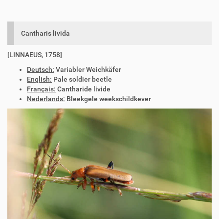
Cantharis livida
[LINNAEUS, 1758]
Deutsch:
Variabler Weichkäfer
English:
Pale soldier beetle
Français:
Cantharide livide
Nederlands:
Bleekgele weekschildkever