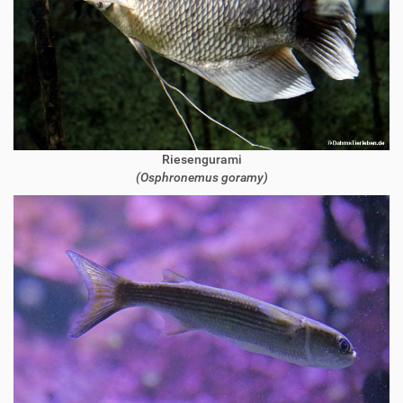
Riesengurami
(Osphronemus goramy)