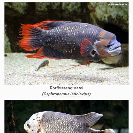
Rotflossengurami
(Osphronemus laticlavius)