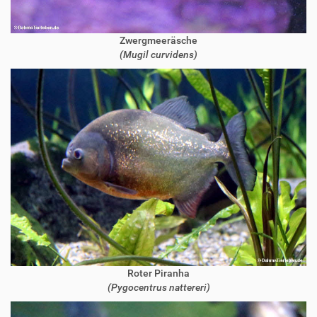
Zwergmeeräsche
(Mugil curvidens)
Roter Piranha
(Pygocentrus nattereri)