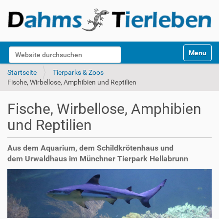
S
Website durchsuchen
Toggle na
e
k
Erweiterte Suche…
Startseite
Tierparks & Zoos
t
Fische, Wirbellose, Amphibien und Reptilien
i
o
Fische, Wirbellose, Amphibien
n
e
und Reptilien
n
Aus dem Aquarium, dem Schildkrötenhaus und
dem Urwaldhaus im Münchner Tierpark Hellabrunn