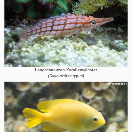
Langschnauzen-Korallenwächter
(Oxycirrhites typus)