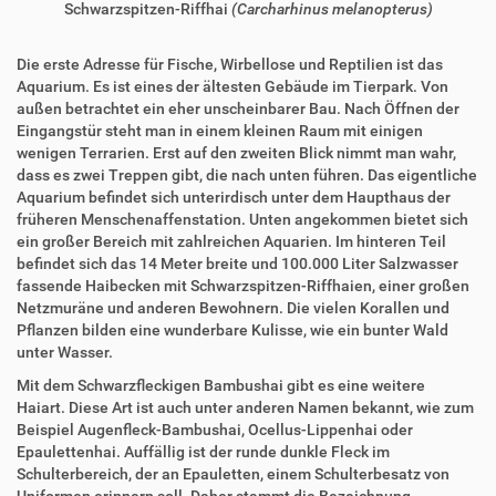
Schwarzspitzen-Riffhai
(Carcharhinus melanopterus)
Die erste Adresse für Fische, Wirbellose und Reptilien ist das
Aquarium. Es ist eines der ältesten Gebäude im Tierpark. Von
außen betrachtet ein eher unscheinbarer Bau. Nach Öffnen der
Eingangstür steht man in einem kleinen Raum mit einigen
wenigen Terrarien. Erst auf den zweiten Blick nimmt man wahr,
dass es zwei Treppen gibt, die nach unten führen. Das eigentliche
Aquarium befindet sich unterirdisch unter dem Haupthaus der
früheren Menschenaffenstation. Unten angekommen bietet sich
ein großer Bereich mit zahlreichen Aquarien. Im hinteren Teil
befindet sich das 14 Meter breite und 100.000 Liter Salzwasser
fassende Haibecken mit Schwarzspitzen-Riffhaien, einer großen
Netzmuräne und anderen Bewohnern. Die vielen Korallen und
Pflanzen bilden eine wunderbare Kulisse, wie ein bunter Wald
unter Wasser.
Mit dem Schwarzfleckigen Bambushai gibt es eine weitere
Haiart. Diese Art ist auch unter anderen Namen bekannt, wie zum
Beispiel Augenfleck-Bambushai, Ocellus-Lippenhai oder
Epaulettenhai. Auffällig ist der runde dunkle Fleck im
Schulterbereich, der an Epauletten, einem Schulterbesatz von
Uniformen erinnern soll. Daher stammt die Bezeichnung