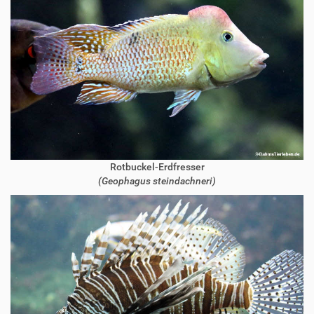
Rotbuckel-Erdfresser
(Geophagus steindachneri)