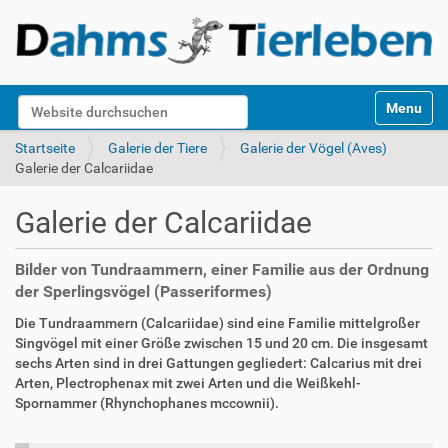
S
Website durchsuchen
Toggle na
e
k
Erweiterte Suche…
Startseite
Galerie der Tiere
Galerie der Vögel (Aves)
t
Galerie der Calcariidae
i
o
Galerie der Calcariidae
n
e
n
Bilder von Tundraammern, einer Familie aus der Ordnung
der Sperlingsvögel (Passeriformes)
Die Tundraammern (Calcariidae) sind eine Familie mittelgroßer
Singvögel mit einer Größe zwischen 15 und 20 cm. Die insgesamt
sechs Arten sind in drei Gattungen gegliedert: Calcarius mit drei
Arten, Plectrophenax mit zwei Arten und die Weißkehl-
Spornammer (Rhynchophanes mccownii).