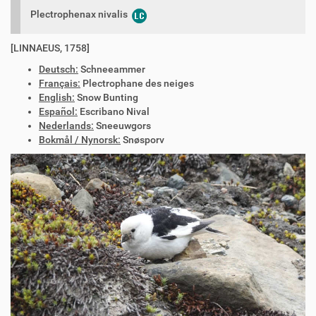
Plectrophenax nivalis
[LINNAEUS, 1758]
Deutsch:
Schneeammer
Français:
Plectrophane des neiges
English:
Snow Bunting
Español:
Escribano Nival
Nederlands:
Sneeuwgors
Bokmål / Nynorsk:
Snøsporv