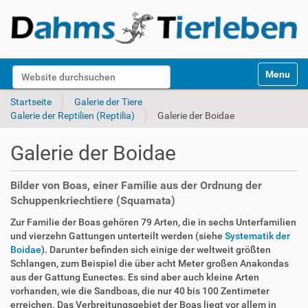
S
Website durchsuchen
Toggle na
e
k
Erweiterte Suche…
Startseite
Galerie der Tiere
t
Galerie der Reptilien (Reptilia)
Galerie der Boidae
i
o
Galerie der Boidae
n
e
n
Bilder von Boas, einer Familie aus der Ordnung der
Schuppenkriechtiere (Squamata)
Zur Familie der Boas gehören 79 Arten, die in sechs Unterfamilien
und vierzehn Gattungen unterteilt werden (siehe
Systematik der
Boidae
). Darunter befinden sich einige der weltweit größten
Schlangen, zum Beispiel die über acht Meter großen Anakondas
aus der Gattung Eunectes. Es sind aber auch kleine Arten
vorhanden, wie die Sandboas, die nur 40 bis 100 Zentimeter
erreichen. Das Verbreitungsgebiet der Boas liegt vor allem in