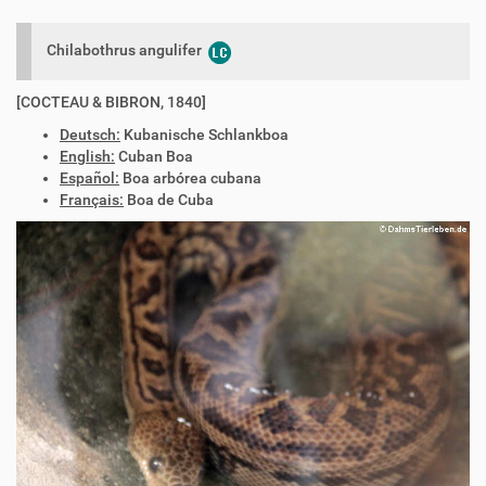
Chilabothrus angulifer
[COCTEAU & BIBRON, 1840]
Deutsch:
Kubanische Schlankboa
English:
Cuban Boa
Español:
Boa arbórea cubana
Français:
Boa de Cuba