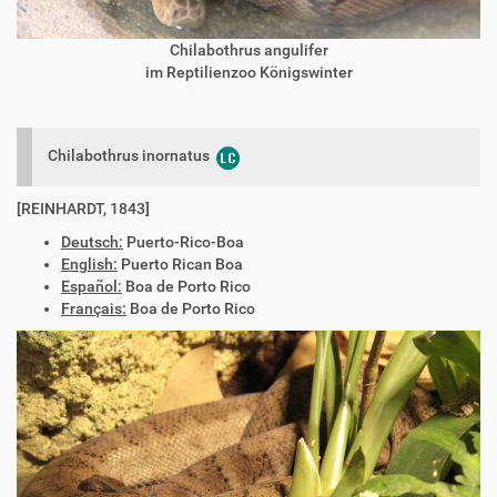
Chilabothrus angulifer
im Reptilienzoo Königswinter
Chilabothrus inornatus
[REINHARDT, 1843]
Deutsch:
Puerto-Rico-Boa
English:
Puerto Rican Boa
Español:
Boa de Porto Rico
Français:
Boa de Porto Rico