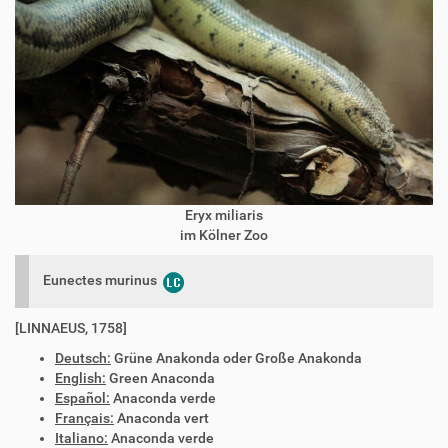
Eryx miliaris
im Kölner Zoo
Eunectes murinus
[LINNAEUS, 1758]
Deutsch:
Grüne Anakonda oder Große Anakonda
English:
Green Anaconda
Español:
Anaconda verde
Français:
Anaconda vert
Italiano:
Anaconda verde