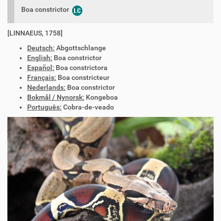
Boa constrictor
[LINNAEUS, 1758]
Deutsch:
Abgottschlange
English:
Boa constrictor
Español:
Boa constrictora
Français:
Boa constricteur
Nederlands:
Boa constrictor
Bokmål / Nynorsk:
Kongeboa
Português:
Cobra-de-veado