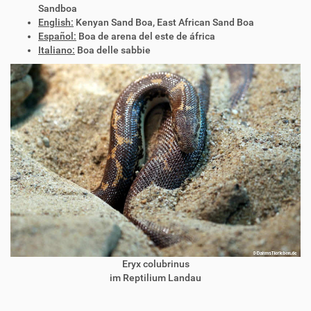
Sandboa
English:
Kenyan Sand Boa, East African Sand Boa
Español:
Boa de arena del este de áfrica
Italiano:
Boa delle sabbie
Eryx colubrinus
im Reptilium Landau