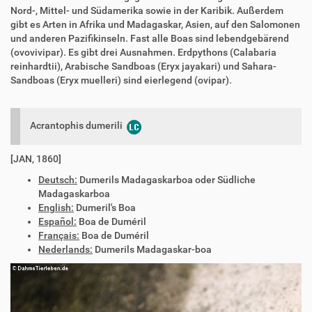
Nord-, Mittel- und Südamerika sowie in der Karibik. Außerdem
gibt es Arten in Afrika und Madagaskar, Asien, auf den Salomonen
und anderen Pazifikinseln. Fast alle Boas sind lebendgebärend
(ovovivipar). Es gibt drei Ausnahmen. Erdpythons (Calabaria
reinhardtii), Arabische Sandboas (Eryx jayakari) und Sahara-
Sandboas (Eryx muelleri) sind eierlegend (ovipar).
Acrantophis dumerili
[JAN, 1860]
Deutsch:
Dumerils Madagaskarboa oder Südliche
Madagaskarboa
English:
Dumeril's Boa
Español:
Boa de Duméril
Français:
Boa de Duméril
Nederlands:
Dumerils Madagaskar-boa