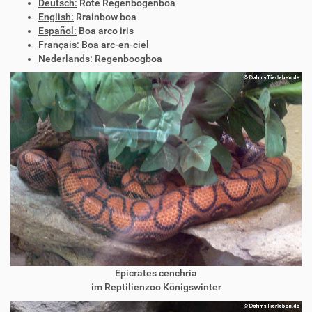
Deutsch:
Rote Regenbogenboa
English:
Rrainbow boa
Español:
Boa arco iris
Français:
Boa arc-en-ciel
Nederlands:
Regenboogboa
Epicrates cenchria
im Reptilienzoo Königswinter