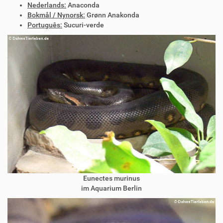
Nederlands:
Anaconda
Bokmål / Nynorsk:
Grønn Anakonda
Português:
Sucuri-verde
Eunectes murinus
im Aquarium Berlin