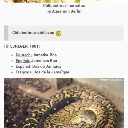
Chilabothrus inornatus
im Aquarium Berlin
Chilabothrus subflavus
[STEJNEGER, 1901]
Deutsch:
Jamaika-Boa
English:
Jamaican Boa
Español:
Boa de Jamaica
Français:
Boa de la Jamaïque