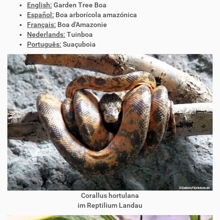
English:
Garden Tree Boa
Español:
Boa arborícola amazónica
Français:
Boa d'Amazonie
Nederlands:
Tuinboa
Português:
Suaçuboia
Corallus hortulana
im Reptilium Landau