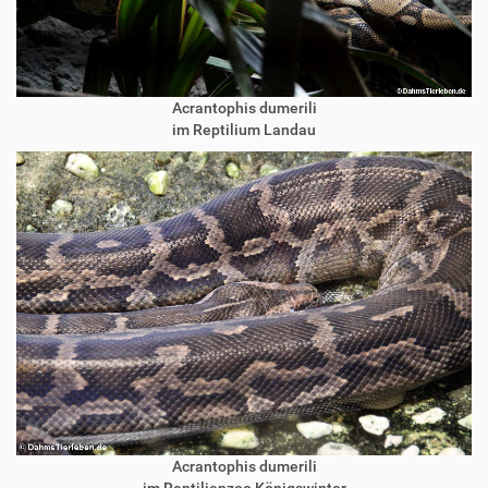
Acrantophis dumerili
im Reptilium Landau
Acrantophis dumerili
im Reptilienzoo Königswinter