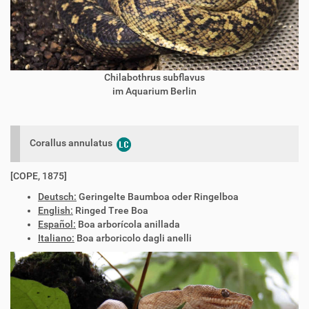
Chilabothrus subflavus
im Aquarium Berlin
Corallus annulatus
[COPE, 1875]
Deutsch:
Geringelte Baumboa oder Ringelboa
English:
Ringed Tree Boa
Español:
Boa arborícola anillada
Italiano:
Boa arboricolo dagli anelli