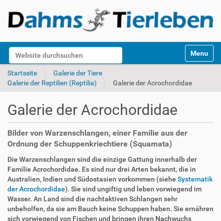
S
Website durchsuchen
Toggle na
e
k
Erweiterte Suche…
Startseite
Galerie der Tiere
t
Galerie der Reptilien (Reptilia)
Galerie der Acrochordidae
i
o
Galerie der Acrochordidae
n
e
n
Bilder von Warzenschlangen, einer Familie aus der
Ordnung der Schuppenkriechtiere (Squamata)
Die Warzenschlangen sind die einzige Gattung innerhalb der
Familie Acrochordidae. Es sind nur drei Arten bekannt, die in
Australien, Indien und Südostasien vorkommen (siehe
Systematik
der Acrochordidae
). Sie sind ungiftig und leben vorwiegend im
Wasser. An Land sind die nachtaktiven Schlangen sehr
unbeholfen, da sie am Bauch keine Schuppen haben. Sie ernähren
sich vorwiegend von Fischen und bringen ihren Nachwuchs