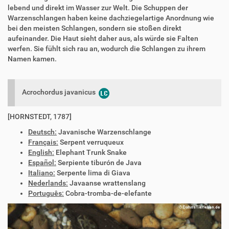
lebend und direkt im Wasser zur Welt. Die Schuppen der
Warzenschlangen haben keine dachziegelartige Anordnung wie
bei den meisten Schlangen, sondern sie stoßen direkt
aufeinander. Die Haut sieht daher aus, als würde sie Falten
werfen. Sie fühlt sich rau an, wodurch die Schlangen zu ihrem
Namen kamen.
Acrochordus javanicus
[HORNSTEDT, 1787]
Deutsch:
Javanische Warzenschlange
Français:
Serpent verruqueux
English:
Elephant Trunk Snake
Español:
Serpiente tiburón de Java
Italiano:
Serpente lima di Giava
Nederlands:
Javaanse wrattenslang
Português:
Cobra-tromba-de-elefante