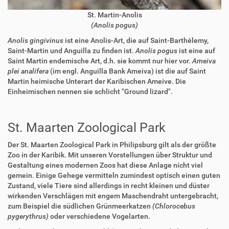
St. Martin-Anolis
(Anolis pogus)
Anolis gingivinus
ist eine Anolis-Art, die auf Saint-Barthélemy,
Saint-Martin und Anguilla zu finden ist.
Anolis pogus
ist eine auf
Saint Martin endemische Art, d.h. sie kommt nur hier vor.
Ameiva
plei analifera
(im engl. Anguilla Bank Ameiva) ist die auf Saint
Martin heimische Unterart der Karibischen Ameive. Die
Einheimischen nennen sie schlicht "Ground lizard".
St. Maarten Zoological Park
Der St. Maarten Zoological Park in Philipsburg gilt als der größte
Zoo in der Karibik. Mit unseren Vorstellungen über Struktur und
Gestaltung eines modernen Zoos hat diese Anlage nicht viel
gemein. Einige Gehege vermitteln zumindest optisch einen guten
Zustand, viele Tiere sind allerdings in recht kleinen und düster
wirkenden Verschlägen mit engem Maschendraht untergebracht,
zum Beispiel die südlichen Grünmeerkatzen
(Chlorocebus
pygerythrus)
oder verschiedene Vogelarten.