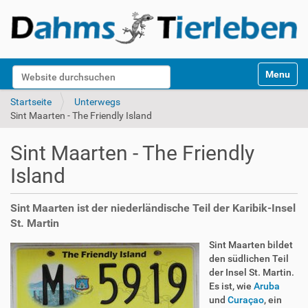
S
Website durchsuchen
Toggle na
e
k
Erweiterte Suche…
Startseite
Unterwegs
t
Sint Maarten - The Friendly Island
i
o
Sint Maarten - The Friendly
n
e
Island
n
Sint Maarten ist der niederländische Teil der Karibik-Insel
St. Martin
Sint Maarten bildet
den südlichen Teil
der Insel St. Martin.
Es ist, wie
Aruba
und
Curaçao
, ein