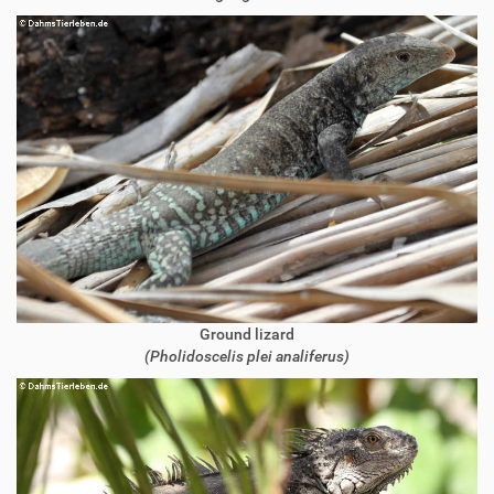
Ground lizard
(Pholidoscelis plei analiferus)