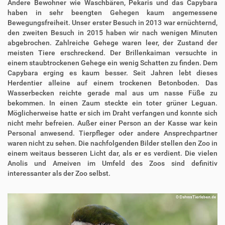
Andere Bewohner wie Waschbären, Pekaris und das Capybara
haben in sehr beengten Gehegen kaum angemessene
Bewegungsfreiheit. Unser erster Besuch in 2013 war ernüchternd,
den zweiten Besuch in 2015 haben wir nach wenigen Minuten
abgebrochen. Zahlreiche Gehege waren leer, der Zustand der
meisten Tiere erschreckend. Der Brillenkaiman versuchte in
einem staubtrockenen Gehege ein wenig Schatten zu finden. Dem
Capybara erging es kaum besser. Seit Jahren lebt dieses
Herdentier alleine auf einem trockenen Betonboden. Das
Wasserbecken reichte gerade mal aus um nasse Füße zu
bekommen. In einen Zaum steckte ein toter grüner Leguan.
Möglicherweise hatte er sich im Draht verfangen und konnte sich
nicht mehr befreien. Außer einer Person an der Kasse war kein
Personal anwesend. Tierpfleger oder andere Ansprechpartner
waren nicht zu sehen. Die nachfolgenden Bilder stellen den Zoo in
einem weitaus besseren Licht dar, als er es verdient. Die vielen
Anolis und Ameiven im Umfeld des Zoos sind definitiv
interessanter als der Zoo selbst.