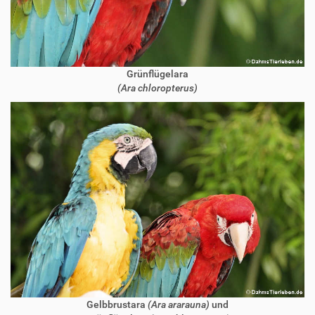
Grünflügelara
(Ara chloropterus)
Gelbbrustara
(Ara ararauna)
und