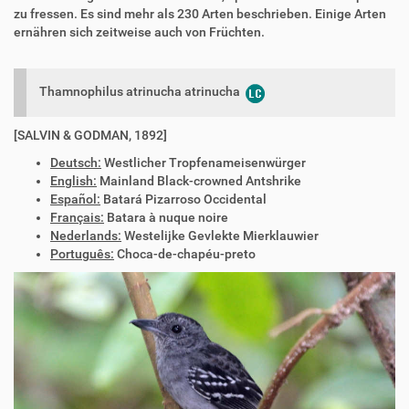
zu fressen. Es sind mehr als 230 Arten beschrieben. Einige Arten
ernähren sich zeitweise auch von Früchten.
Thamnophilus atrinucha atrinucha
[SALVIN & GODMAN, 1892]
Deutsch:
Westlicher Tropfenameisenwürger
English:
Mainland Black-crowned Antshrike
Español:
Batará Pizarroso Occidental
Français:
Batara à nuque noire
Nederlands:
Westelijke Gevlekte Mierklauwier
Português:
Choca-de-chapéu-preto