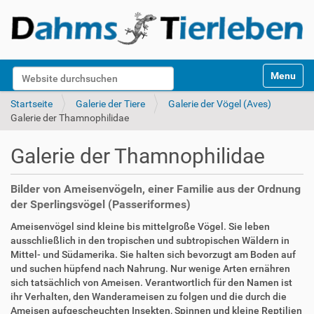
S
Website durchsuchen
Toggle na
e
k
Erweiterte Suche…
Startseite
Galerie der Tiere
Galerie der Vögel (Aves)
t
Galerie der Thamnophilidae
i
o
Galerie der Thamnophilidae
n
e
n
Bilder von Ameisenvögeln, einer Familie aus der Ordnung
der Sperlingsvögel (Passeriformes)
Ameisenvögel sind kleine bis mittelgroße Vögel. Sie leben
ausschließlich in den tropischen und subtropischen Wäldern in
Mittel- und Südamerika. Sie halten sich bevorzugt am Boden auf
und suchen hüpfend nach Nahrung. Nur wenige Arten ernähren
sich tatsächlich von Ameisen. Verantwortlich für den Namen ist
ihr Verhalten, den Wanderameisen zu folgen und die durch die
Ameisen aufgescheuchten Insekten, Spinnen und kleine Reptilien